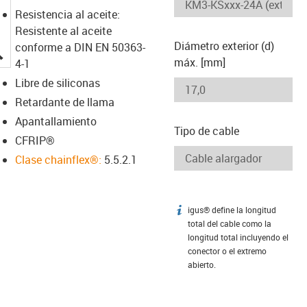
Resistencia al aceite:
Resistente al aceite
Diámetro exterior (d)
conforme a DIN EN 50363-
igus-icon-lupe
máx. [mm]
4-1
Libre de siliconas
Retardante de llama
Apantallamiento
Tipo de cable
CFRIP®
Clase chainflex®:
5.5.2.1
igus® define la longitud
igus-icon-info
total del cable como la
longitud total incluyendo el
conector o el extremo
abierto.