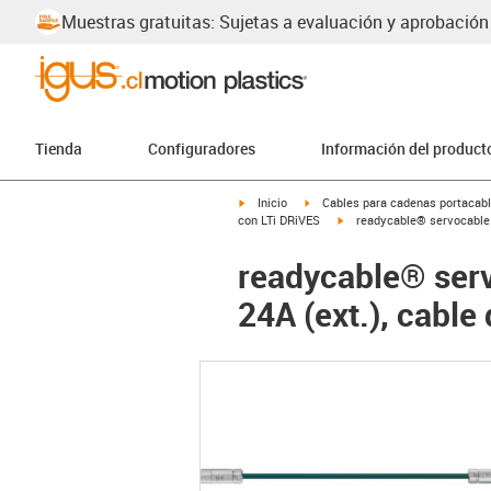
Muestras gratuitas: Sujetas a evaluación y aprobación
Tienda
Configuradores
Información del product
igus-icon-arrow-right
igus-icon-arrow-right
Inicio
Cables para cadenas portacab
igus-icon-arrow-right
con LTi DRiVES
readycable® servocable 
readycable® ser
24A (ext.), cable