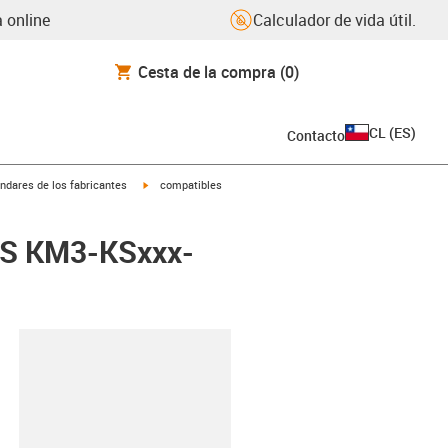
 online
Calculador de vida útil.
Cesta de la compra
(0)
CL
(
ES
)
Contacto
igus-icon-arrow-right
ndares de los fabricantes
compatibles
VES KM3-KSxxx-
y-clipboard