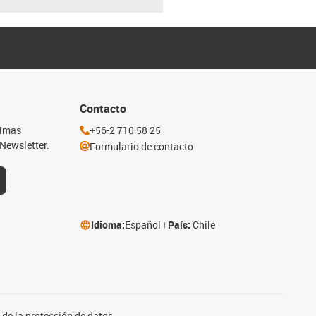
Contacto
timas
+56-2 710 58 25
Newsletter.
Formulario de contacto
Idioma:
Español
País:
Chile
de la protección de datos