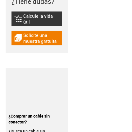
¿Tiene dudas?
Calcule la vida
igus-icon-lebensdauerrechner
útil
Solicite una
igus-icon-gratismuster
muestra gratuita
¿Comprar un cable sin
conector?
¿Busca un cable sin