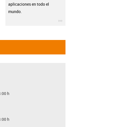
aplicaciones en todo el
mundo.
igus-icon-3arrow
8:00 h
8:00 h