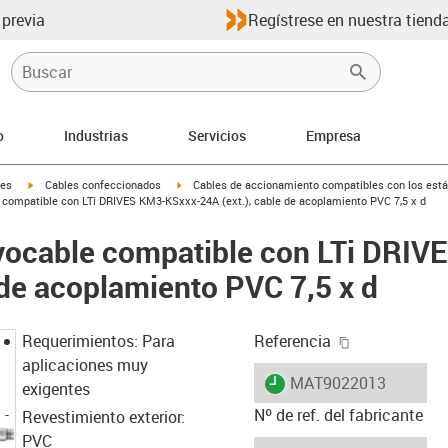
 previa
Regístrese en nuestra tienda
o
Industrias
Servicios
Empresa
igus-icon-arrow-right
igus-icon-arrow-right
les
Cables confeccionados
Cables de accionamiento compatibles con los está
compatible con LTi DRIVES KM3-KSxxx-24A (ext.), cable de acoplamiento PVC 7,5 x d
vocable compatible con LTi DRI
 de acoplamiento PVC 7,5 x d
igus-icon-cop
Requerimientos: Para
Referencia
aplicaciones muy
igus-icon-lieferzeit
MAT9022013
exigentes
Nº de ref. del fabricante
Revestimiento exterior:
PVC