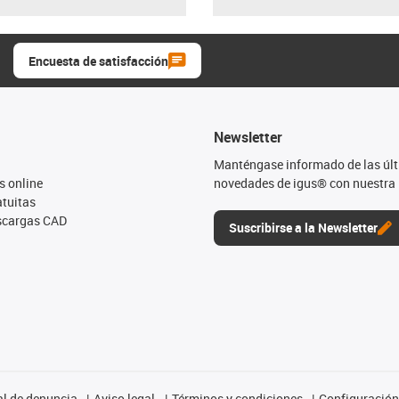
Encuesta de satisfacción
Newsletter
Manténgase informado de las úl
s online
novedades de igus® con nuestra 
tuitas
escargas CAD
Suscribirse a la Newsletter
l de denuncia
Aviso legal
Términos y condiciones
Configuración 