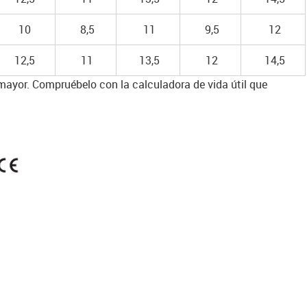
10
8,5
11
9,5
12
12,5
11
13,5
12
14,5
 mayor. Compruébelo con la calculadora de vida útil que