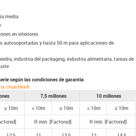
cia media
e
ones en interiores
o autosoportadas y hasta 50 m para aplicaciones de
dra, industria del packaging, industria alimentaria, tareas de
juste
serie según las condiciones de garantía
tía chainflex®
ones
7,5 millones
10 millones
≥ 10m
< 10m
≥ 10m
< 10m
≥ 10m
actorxd]
R mín. [Factorxd]
R mín. [Factorxd]
12,5
11
13,5
12
14,5