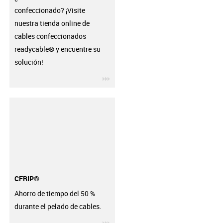
confeccionado? ¡Visite
nuestra tienda online de
cables confeccionados
readycable® y encuentre su
solución!
igus-icon-3arrow
CFRIP®
Ahorro de tiempo del 50 %
durante el pelado de cables.
igus-icon-3arrow