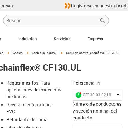
 previa
Regístrese en nuestra tienda
o
Industrias
Servicios
Empresa
igus-icon-arrow-right
igus-icon-arrow-right
igus-icon-arrow-right
les
Cables
Cables de control
Cable de control chainflex® CF130.UL
 chainflex® CF130.UL
igus-icon-cop
Requerimientos: Para
Referencia
aplicaciones de exigencias
igus-icon-lieferzeit-dot
CF130.03.02.UL
medianas
Número de conductores
Revestimiento exterior:
y sección nominal del
PVC
s-icon-lupe
s-icon-lupe
s-icon-lupe
conductor
Retardante de llama
Libre de siliconas