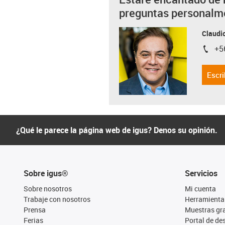
preguntas personalm
Claudio
+5
igus-i
Escri
¿Qué le parece la página web de igus? Denos su opinión.
Sobre igus®
Servicios
Sobre nosotros
Mi cuenta
Trabaje con nosotros
Herramienta
Prensa
Muestras gra
Ferias
Portal de d