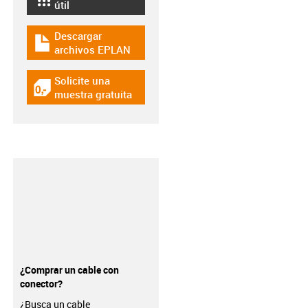
igus-icon-lebensdauerrechner
útil
Descargar
igus-icon-download-plan
archivos EPLAN
Solicite una
igus-icon-gratismuster
muestra gratuita
¿Comprar un cable con
conector?
¿Busca un cable