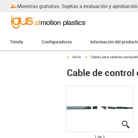
Muestras gratuitas: Sujetas a evaluación y aprobación
Tienda
Configuradores
Información del product
igus-icon-arrow-right
igus-icon-arrow-right
Inicio
Cables para cadenas portacab
Cable de control
igu
igu
igu
1 de 3