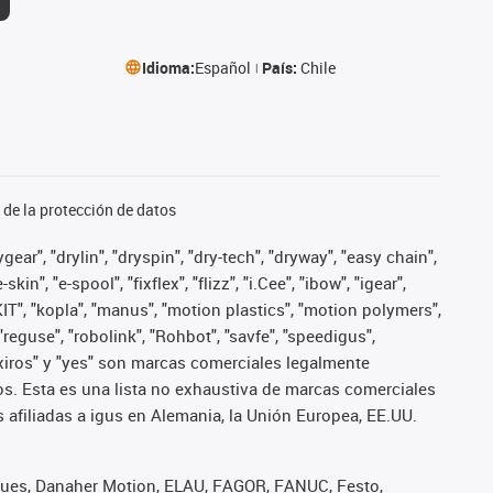
Idioma:
Español
País:
Chile
de la protección de datos
ear", "drylin", "dryspin", "dry-tech", "dryway", "easy chain",
", "e-spool", "fixflex", "flizz", "i.Cee", "ibow", "igear",
eKIT", "kopla", "manus", "motion plastics", "motion polymers",
"reguse", "robolink", "Rohbot", "savfe", "speedigus",
", "xiros" y "yes" son marcas comerciales legalmente
s. Esta es una lista no exhaustiva de marcas comerciales
afiliadas a igus en Alemania, la Unión Europea, EE.UU.
iques, Danaher Motion, ELAU, FAGOR, FANUC, Festo,