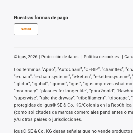
Nuestras formas de pago
FACTURA
©
igus, 2026
Protección de datos
Política de cookies
Cana
Los términos "Apiro", "AutoChain", "CFRIP", "chainflex", "chai
"e-chain", "e-chain systems", "e-ketten", "e-kettensysteme", "e
"iglidur", "igubal", "igumid", "igus", "igus improves what mo
"motionary", "plastics for longer life", "print2mold", "Rawbo
"superwise", "take the dryway", "tribofilament", "tribotape",
protegidas de igus® SE & Co. KG/Colonia en la República 
(como solicitudes de marcas comerciales pendientes o mar
y/u otros países o jurisdicciones.
igus® SE & Co. KG desea señalar que no vende productos 