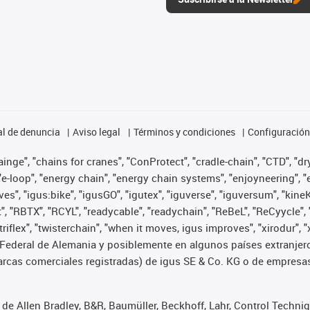
l de denuncia
Aviso legal
Términos y condiciones
Configuración 
nge", "chains for cranes", "ConProtect", "cradle-chain", "CTD", "dryg
-loop", "energy chain", "energy chain systems", "enjoyneering", "e-skin
ves", "igus:bike", "igusGO", "igutex", "iguverse", "iguversum", "kin
t", "RBTX", "RCYL", "readycable", "readychain", "ReBeL", "ReCyycle", 
 "triflex", "twisterchain", "when it moves, igus improves", "xirodur
Federal de Alemania y posiblemente en algunos países extranjero
cas comerciales registradas) de igus SE & Co. KG o de empresas 
de Allen Bradley, B&R, Baumüller, Beckhoff, Lahr, Control Techn