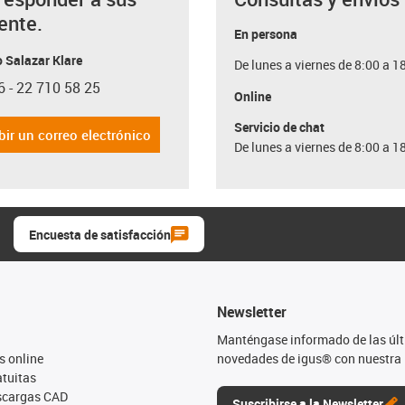
ente.
En persona
 Salazar Klare
De lunes a viernes de 8:00 a 1
6 - 22 710 58 25
con-phone
Online
Servicio de chat
bir un correo electrónico
De lunes a viernes de 8:00 a 1
Encuesta de satisfacción
Newsletter
Manténgase informado de las úl
s online
novedades de igus® con nuestra 
tuitas
escargas CAD
Suscribirse a la Newsletter