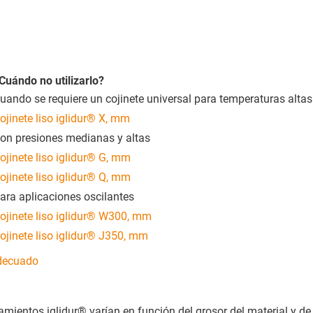
Cuándo no utilizarlo?
uando se requiere un cojinete universal para temperaturas altas
ojinete liso iglidur® X, mm
on presiones medianas y altas
ojinete liso iglidur® G, mm
ojinete liso iglidur® Q, mm
ara aplicaciones oscilantes
ojinete liso iglidur® W300, mm
ojinete liso iglidur® J350, mm
adecuado
damientos iglidur® varían en función del grosor del material y de