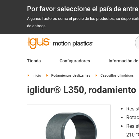
Por favor seleccione el país de ent
Algunos factores como el precio de los productos, su disponibil
de entrega.
Tienda
Configuradores
Información de
Inicio
Rodamientos deslizantes
Casquillos cilíndricos
iglidur® L350, rodamiento
Resis
Rotac
Resis
210 °