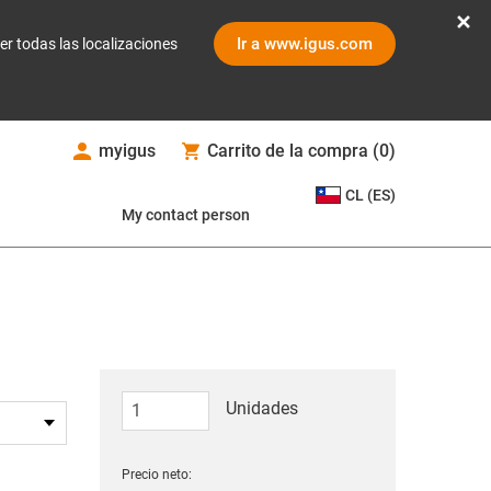
Ir a www.igus.com
er todas las localizaciones
myigus
Carrito de la compra
(
0
)
CL (ES)
My contact person
Unidades
Precio neto: