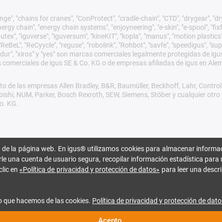
ge", "chains for cranes", "ConProtect", "cradle-chain", "CTD", "drygear", "dryli
gy chain", "energy chain systems", "enjoyneering", "e-skin", "e-spool", "fixflex",
utex", "iguverse", "iguversum", "kineKIT", "kopla", "manus", "motion plastics"
eBeL", "ReCyycle", "reguse", "robolink", "Rohbot", "savfe", "speedigus", "sup
xirodur", "xiros" y "yes" son marcas comerciales legalmente protegidas de 
s comerciales de igus SE & Co. KG o de empresas afiliadas de igus en Ale
o de las empresas Allen Bradley, B&R, Baumüller, Beckhoff, Lahr, Cont
subishi, NUM, Parker, Bosch Rexroth, SEW, Siemens, Stöber y cualquier ot
o. KG.
 de la página web. En igus® utilizamos cookies para almacenar informac
rle una cuenta de usuario segura, recopilar información estadística para 
clic en
«Política de privacidad y protección de datos»
para leer una descri
o que hacemos de las cookies.
Política de privacidad y protección de dato
Acepto.