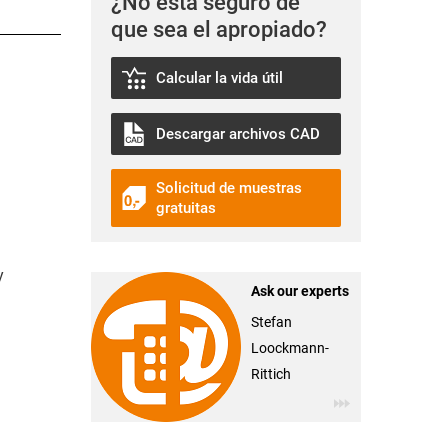
¿No está seguro de
que sea el apropiado?
Calcular la vida útil
Descargar archivos CAD
Solicitud de muestras
gratuitas
y
Ask our experts
Stefan
Loockmann-
Rittich