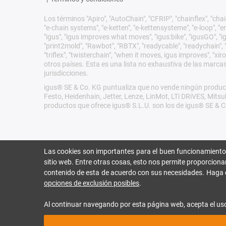
Los términos "Apiro", "AutoChain", "CFRIP", "chainflex", "chain
"e-chain systems", "e-ketten", "e-kettensysteme", "e-loop", "ener
"igus", "igus improves what moves", "igus:bike", "igusGO", "ig
"print2mold", "Rawbot", "RBTX", "readycable", "readychain", "R
"triflex", "twisterchain", "when it moves, igus improves", "
otros países. Esta es una lista no exhaustiva de las marca
jurisdicciones.
igus® SE & Co. KG puntualiza que no vende ningún product
Festo, Heidenhain, Jetter, Lenze, LinMot, LTi DRiVES, Mit
productos que ofrece igus® S.L.U. son los de igus® SE & C
Las cookies son importantes para el buen funcionamiento
sitio web. Entre otras cosas, esto nos permite proporciona
contenido de esta de acuerdo con sus necesidades. Haga 
opciones de exclusión posibles
.
Al continuar navegando por esta página web, acepta el us