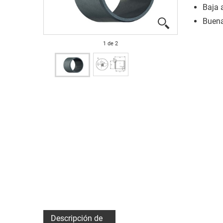
Baja 
Buena
1
de
2
Descripción de