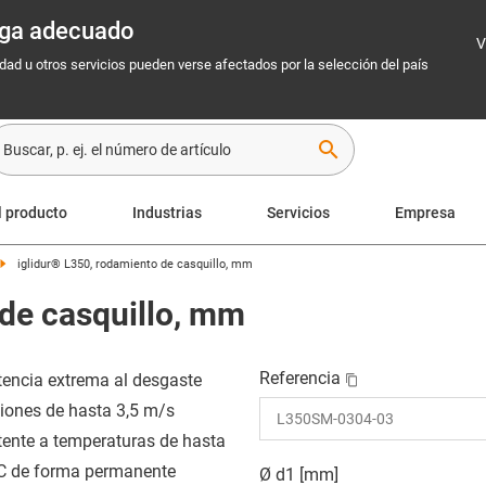
rega adecuado
V
idad u otros servicios pueden verse afectados por la selección del país
search
l producto
Industrias
Servicios
Empresa
iglidur® L350, rodamiento de casquillo, mm
 de casquillo, mm
Referencia
tencia extrema al desgaste
iones de hasta 3,5 m/s
tente a temperaturas de hasta
C de forma permanente
Ø d1 [mm]