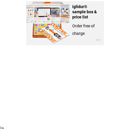
iglidur®
sample box &
price list
Order free of
charge
 la