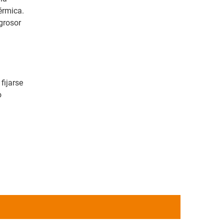
érmica.
grosor
fijarse
o