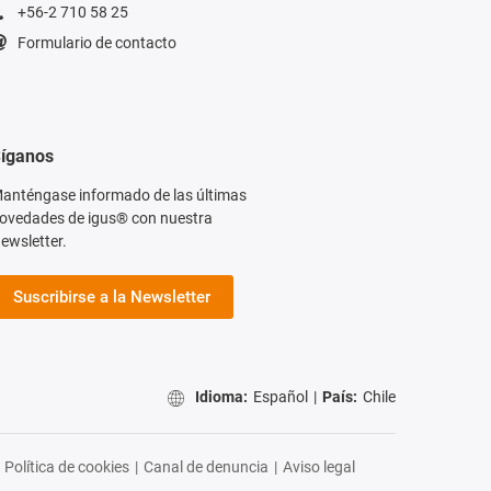
+56-2 710 58 25
Formulario de contacto
íganos
anténgase informado de las últimas
ovedades de igus® con nuestra
ewsletter.
Suscribirse a la Newsletter
Idioma:
Español
|
País:
Chile
Política de cookies
|
Canal de denuncia
|
Aviso legal