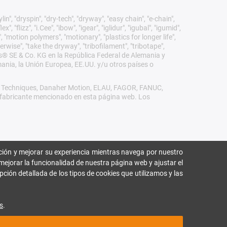
n", "dryspin", "dry-tech", "dryway", "easy chain", "e-chain",
 "flizz", "i.Cee", "ibow", "igear", "iglidur", "igubal", "igumid",
, "motion polymers", "motionary", "plastics for longer life",
erwise", "take the dryway", "tribofilament", "tribotape",
igus® SE & Co. KG en la República Federal de Alemania y
mania, la Unión Europea, EE.UU. y/u otros países o
rol Techniques, Danaher Motion, ELAU, FAGOR, FANUC,
ro fabricante mencionado en esta página web. Los
ión y mejorar su experiencia mientras navega por nuestro
mejorar la funcionalidad de nuestra página web y ajustar el
pción detallada de los tipos de cookies que utilizamos y las
s
.