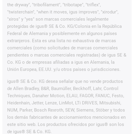
the dryway", "tribofilament", "tribotape", "triflex",
"twisterchain", "when it moves, igus improves", "xirodur",
"xiros" y "yes" son marcas comerciales legalmente
protegidas de igus® SE & Co. KG/Colonia en la República
Federal de Alemania y posiblemente en algunos países
extranjeros. Esta es una lista no exhaustiva de marcas
comerciales (como solicitudes de marcas comerciales
pendientes o marcas comerciales registradas) de igus SE &
Co. KG o de empresas afiliadas a igus en Alemania, la
Unión Europea, EE.UU. y/u otros países o jurisdicciones.
igus® SE & Co. KG desea señalar que no vende productos
de Allen Bradley, B&R, Baumüller, Beckhoff, Lahr, Control
Techniques, Danaher Motion, ELAU, FAGOR, FANUC, Festo,
Heidenhain, Jetter, Lenze, LinMot, LTi DRiVES, Mitsubishi,
NUM, Parker, Bosch Rexroth, SEW, Siemens, Stöber y todos
los demás fabricantes de accionamientos mencionados en
este sitio web. Los productos ofrecidos por igus® son los
de igus® SE & Co. KG.