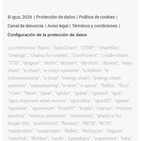
©
igus, 2026
Protección de datos
Política de cookies
Canal de denuncia
Aviso legal
Términos y condiciones
Configuración de la protección de datos
Los términos "Apiro", "AutoChain", "CFRIP", "chainflex",
"chainge", "chains for cranes", "ConProtect", "cradle-chain",
"CTD", "drygear", "drylin", "dryspin", "dry-tech", "dryway", "easy
chain", "e-chain", "e-chain systems", "e-ketten", "e-
kettensysteme", "e-loop", "energy chain", "energy chain
systems", "enjoyneering", "e-skin", "e-spool", "fixflex", "flizz",
"i.Cee", "ibow", "igear", "iglidur", "igubal", "igumid", "igus",
"igus improves what moves", "igus:bike", "igusGO", "igutex",
"iguverse", "iguversum", "kineKIT", "kopla", "manus", "motion
plastics", "motion polymers", "motionary", "plastics for
longer life", "print2mold", "Rawbot", "RBTX", "RCYL",
"readycable", "readychain", "ReBeL", "ReCyycle", "reguse",
"robolink", "Rohbot", "savfe", "speedigus", "superwise", "take