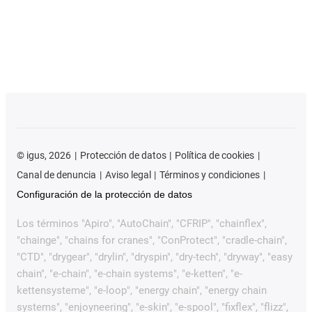
©
igus, 2026
Protección de datos
Política de cookies
Canal de denuncia
Aviso legal
Términos y condiciones
Configuración de la protección de datos
Los términos "Apiro", "AutoChain", "CFRIP", "chainflex",
"chainge", "chains for cranes", "ConProtect", "cradle-chain",
"CTD", "drygear", "drylin", "dryspin", "dry-tech", "dryway", "easy
chain", "e-chain", "e-chain systems", "e-ketten", "e-
kettensysteme", "e-loop", "energy chain", "energy chain
systems", "enjoyneering", "e-skin", "e-spool", "fixflex", "flizz",