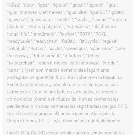
"i.Cee", "ibow", "igear", "iglidur", "igubal", "igumid", "igus",
"igus improves what moves", "igus:bike", "igusGO", "igutex",
"iguverse", "iguversum", "kineKIT", "kopla", "manus", "motion
plastics", "motion polymers", "motionary", "plastics for
longer life", "print2mold", "Rawbot", "RBTX", "RCYL",
"readycable", "readychain", "ReBeL", "ReCyycle", "reguse",
"robolink", "Rohbot", "savfe", "speedigus", "superwise", "take
the dryway", "tribofilament", "tribotape", "triflex",
"twisterchain", "when it moves, igus improves", "xirodur",
"xiros" y "yes" son marcas comerciales legalmente
protegidas de igus® SE & Co. KG/Colonia en la República
Federal de Alemania y posiblemente en algunos países
extranjeros. Esta es una lista no exhaustiva de marcas
comerciales (como solicitudes de marcas comerciales
pendientes o marcas comerciales registradas) de igus SE &
Co. KG o de empresas afiliadas a igus en Alemania, la
Unión Europea, EE.UU. y/u otros países o jurisdicciones.
igus® SE & Co. KG desea señalar que no vende productos