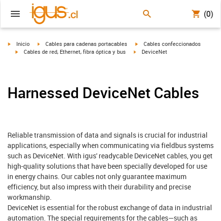
(0)
igus-icon-arrow-right
igus-icon-arrow-right
igus-icon-arrow-right
Inicio
Cables para cadenas portacables
Cables confeccionados
igus-icon-arrow-right
igus-icon-arrow-right
Cables de red, Ethernet, fibra óptica y bus
DeviceNet
Harnessed DeviceNet Cables
Reliable transmission of data and signals is crucial for industrial
applications, especially when communicating via fieldbus systems
such as DeviceNet. With igus' readycable DeviceNet cables, you get
high-quality solutions that have been specially developed for use
in energy chains. Our cables not only guarantee maximum
efficiency, but also impress with their durability and precise
workmanship.
DeviceNet is essential for the robust exchange of data in industrial
automation. The special requirements for the cables—such as