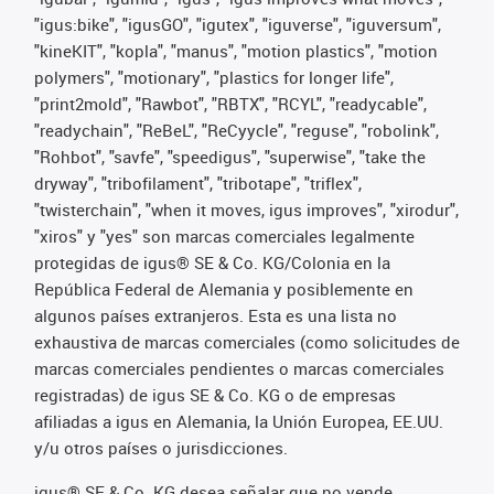
"igus:bike", "igusGO", "igutex", "iguverse", "iguversum",
"kineKIT", "kopla", "manus", "motion plastics", "motion
polymers", "motionary", "plastics for longer life",
"print2mold", "Rawbot", "RBTX", "RCYL", "readycable",
"readychain", "ReBeL", "ReCyycle", "reguse", "robolink",
"Rohbot", "savfe", "speedigus", "superwise", "take the
dryway", "tribofilament", "tribotape", "triflex",
"twisterchain", "when it moves, igus improves", "xirodur",
"xiros" y "yes" son marcas comerciales legalmente
protegidas de igus® SE & Co. KG/Colonia en la
República Federal de Alemania y posiblemente en
algunos países extranjeros. Esta es una lista no
exhaustiva de marcas comerciales (como solicitudes de
marcas comerciales pendientes o marcas comerciales
registradas) de igus SE & Co. KG o de empresas
afiliadas a igus en Alemania, la Unión Europea, EE.UU.
y/u otros países o jurisdicciones.
igus® SE & Co. KG desea señalar que no vende