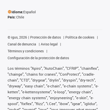
Idioma:
Español
País:
Chile
©
igus, 2026
Protección de datos
Política de cookies
Canal de denuncia
Aviso legal
Términos y condiciones
Configuración de la protección de datos
Los términos "Apiro", "AutoChain", "CFRIP", "chainflex",
"chainge", "chains for cranes", "ConProtect", "cradle-
chain", "CTD", "drygear", "drylin", "dryspin", "dry-tech",
"dryway", "easy chain", "e-chain", "e-chain systems", "e-
ketten", "e-kettensysteme", "e-loop", "energy chain",
"energy chain systems", "enjoyneering", "e-skin", "e-
spool", "fixflex", "flizz", "i.Cee", "ibow", "igear", "iglidur",
"igubal", "igumid", "igus", "igus improves what moves",