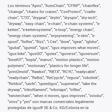
Los términos "Apiro", "AutoChain", "CFRIP", "chainflex",
"chainge", "chains for cranes", "ConProtect", "cradle-
chain", "CTD", "drygear", "drylin", "dryspin", "dry-tech",
"dryway", "easy chain", "e-chain", "e-chain systems", "e-
ketten", "e-kettensysteme", "e-loop", "energy chain",
"energy chain systems", "enjoyneering", "e-skin", "e-
spool", "fixflex", "flizz", "i.Cee", "ibow", "igear", "iglidur",
"igubal", "igumid", "igus", "igus improves what moves",
"igus:bike", "igusGO", "igutex", "iguverse", "iguversum",
"kineKIT", "kopla", "manus", "motion plastics", "motion
polymers", "motionary", "plastics for longer life",
"print2mold", "Rawbot", "RBTX", "RCYL", "readycable",
"readychain", "ReBeL", "ReCyycle", "reguse", "robolink",
"Rohbot", "savfe", "speedigus", "superwise", "take the
dryway", "tribofilament", "tribotape", "triflex",
"twisterchain", "when it moves, igus improves", "xirodur",
"xiros" y "yes" son marcas comerciales legalmente
protegidas de igus® SE & Co. KG/Colonia en la