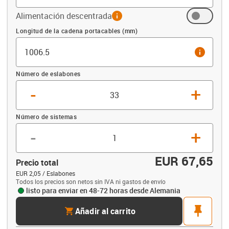
Alimentación descentrada
info
Compensación (mm)
Longitud de la cadena portacables (mm)
info
Número de eslabones
-
+
Número de sistemas
-
+
EUR 67,65
Precio total
EUR 2,05 / Eslabones
Todos los precios son netos sin IVA ni gastos de envío
listo para enviar en 48-72 horas desde Alemania
cart
pin
Añadir al carrito