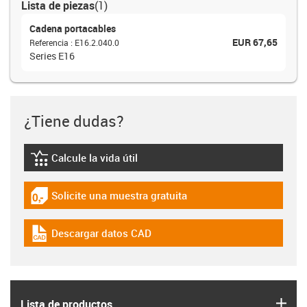
Lista de piezas
(
1
)
Cadena portacables
EUR 67,65
Referencia
:
E16.2.040.0
Series E16
¿Tiene dudas?
Calcule la vida útil
igus-icon-lebensdauerrechner
Solicite una muestra gratuita
igus-icon-gratismuster
Descargar datos CAD
igus-icon-cad-dateien
igus
Lista de productos