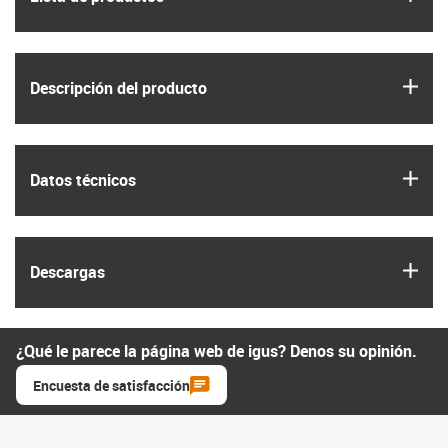
igus
Descripción del producto
igus
Datos técnicos
igus
Descargas
¿Qué le parece la página web de igus? Denos su opinión.
Encuesta de satisfacción