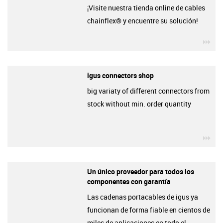
¡Visite nuestra tienda online de cables
chainflex® y encuentre su solución!
igu
igus connectors shop
big variaty of different connectors from
stock without min. order quantity
igu
Un único proveedor para todos los
componentes con garantía
Las cadenas portacables de igus ya
funcionan de forma fiable en cientos de
miles de aplicaciones en todo el