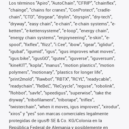
Los términos "Apiro", "AutoChain", "CFRIP", "chainflex",
"chainge", "chains for cranes", "ConProtect", "cradle-
chain", "CTD", "drygear", "drylin", "dryspin", "dry-tech",
"dryway", "easy chain", "e-chain", "e-chain systems", "e-
ketten", "e-kettensysteme", "e-loop", "energy chain",
"energy chain systems", "enjoyneering", "e-skin", "e-
spool", "fixflex", "flizz", "i.Cee", "ibow", "igear", "iglidur",
"igubal", "igumid", "igus", "igus improves what moves",
"igus:bike", "igusGO", "igutex", "iguverse", "iguversum",
"kineKIT", "kopla", "manus", "motion plastics", "motion
polymers", "motionary", "plastics for longer life",
"print2mold", "Rawbot", "RBTX", "RCYL", "readycable",
"readychain", "ReBeL", "ReCyycle", "reguse", "robolink",
"Rohbot", "savfe", "speedigus", "superwise", "take the
dryway", "tribofilament", "tribotape", "triflex",
"twisterchain", "when it moves, igus improves", "xirodur",
"xiros" y "yes" son marcas comerciales legalmente
protegidas de igus® SE & Co. KG/Colonia en la
República Federal de Alemania y posiblemente en