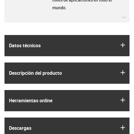
mundo.
igu
igus
Datos técnicos
igus
Descripción del producto
igus
Herramientas online
igus
Descargas