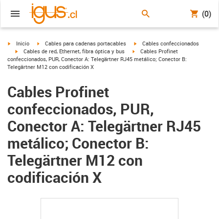
(0)
igus-icon-arrow-right
igus-icon-arrow-right
igus-icon-arrow-right
Inicio
Cables para cadenas portacables
Cables confeccionados
igus-icon-arrow-right
igus-icon-arrow-right
Cables de red, Ethernet, fibra óptica y bus
Cables Profinet
confeccionados, PUR, Conector A: Telegärtner RJ45 metálico; Conector B:
Telegärtner M12 con codificación X
Cables Profinet
confeccionados, PUR,
Conector A: Telegärtner RJ45
metálico; Conector B:
Telegärtner M12 con
codificación X