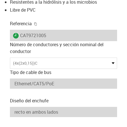
Resistentes a la hidrólisis y a los microbios
Libre de PVC
igus-icon-copy-clipboard
Referencia
igus-icon-lieferzeit
CAT9721005
Número de conductores y sección nominal del
conductor
(4x(2x0,15))C
Tipo de cable de bus
Diseño del enchufe