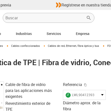
 previa
Regístrese en nuestra tienda
o
Industrias
Servicios
Empresa
igus-icon-arrow-right
igus-icon-arrow-right
igus-
les
Cables confeccionados
Cables de red, Ethernet, fibra óptica y bus
FO
tica de TPE | Fibra de vidrio, Cone
igus-icon-cop
Cable de fibra de vidrio
Referencia
para las aplicaciones más
igus-icon-lieferzeit
LWL90412393
exigentes
Diámetro aprox. de la
Revestimiento exterior de
fibra
TPE