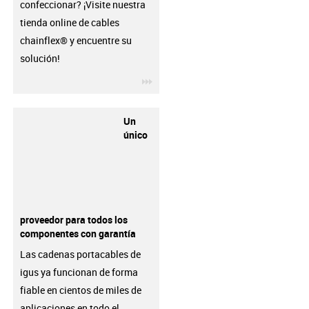
confeccionar? ¡Visite nuestra
tienda online de cables
chainflex® y encuentre su
solución!
igus-icon-3arrow
Un
único
proveedor para todos los
componentes con garantía
Las cadenas portacables de
igus ya funcionan de forma
fiable en cientos de miles de
aplicaciones en todo el