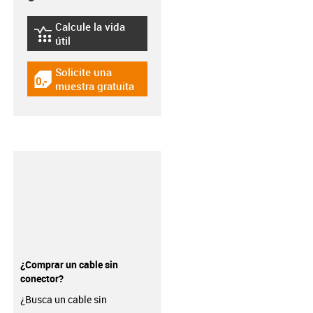
Calcule la vida
igus-icon-lebensdauerrechner
útil
Solicite una
igus-icon-gratismuster
muestra gratuita
¿Comprar un cable sin
conector?
¿Busca un cable sin