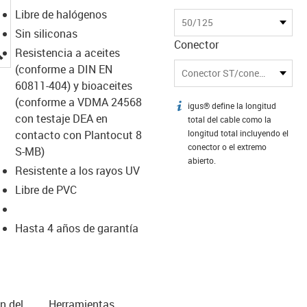
Libre de halógenos
50/125
Sin siliconas
Conector
igus-icon-lupe
Resistencia a aceites
(conforme a DIN EN
Conector ST/conector LC
60811-404) y bioaceites
(conforme a VDMA 24568
igus® define la longitud
igus-icon-info
con testaje DEA en
total del cable como la
contacto con Plantocut 8
longitud total incluyendo el
conector o el extremo
S-MB)
abierto.
Resistente a los rayos UV
Libre de PVC
Hasta 4 años de garantía
n del
Herramientas