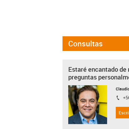
Consultas
Estaré encantado de 
preguntas personalm
Claudio
+5
igus-i
Escri