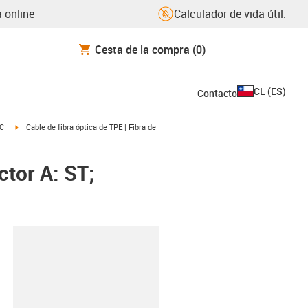
 online
Calculador de vida útil.
Cesta de la compra
(0)
CL
(
ES
)
Contacto
icon-arrow-right
igus-icon-arrow-right
C
Cable de fibra óptica de TPE | Fibra de
ctor A: ST;
y-clipboard