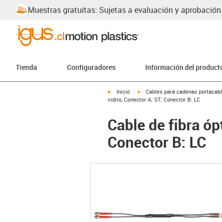
Muestras gratuitas: Sujetas a evaluación y aprobación
Tienda
Configuradores
Información del product
igus-icon-arrow-right
igus-icon-arrow-right
Inicio
Cables para cadenas portacab
vidrio, Conector A: ST; Conector B: LC
Cable de fibra óp
Conector B: LC