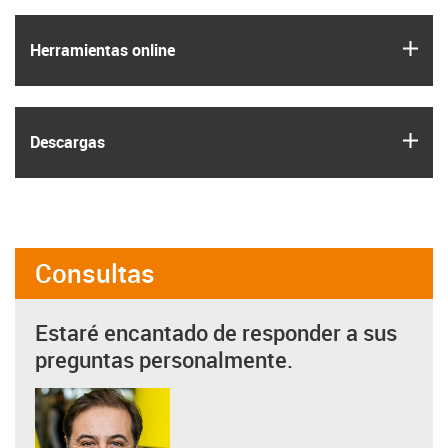
igus
Herramientas online
igus
Descargas
Consultas
Estaré encantado de responder a sus
preguntas personalmente.