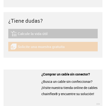
¿Tiene dudas?
Calcule la vida útil
igus-icon-lebensdauerrechner
Solicite una muestra gratuita
igus-icon-gratismuster
¿Comprar un cable sin conector?
¿Busca un cable sin confeccionar?
¡Visite nuestra tienda online de cables
chainflex® y encuentre su solución!
igu