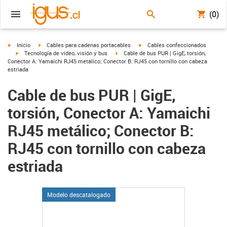
(0)
igus-icon-arrow-right
igus-icon-arrow-right
igus-icon-arrow-right
Inicio
Cables para cadenas portacables
Cables confeccionados
igus-icon-arrow-right
igus-icon-arrow-right
Tecnología de vídeo, visión y bus
Cable de bus PUR | GigE, torsión,
Conector A: Yamaichi RJ45 metálico; Conector B: RJ45 con tornillo con cabeza
estriada
Cable de bus PUR | GigE,
torsión, Conector A: Yamaichi
RJ45 metálico; Conector B:
RJ45 con tornillo con cabeza
estriada
Modelo descatalogado