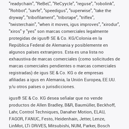
"readychain", "ReBeL", "ReCyycle", "reguse", "robolink",
"Rohbot", "savfe", "speedigus", "superwise", "take the
dryway", "tribofilament", "tribotape", "triflex",
"twisterchain", "when it moves, igus improves", "xirodur",
"xiros" y "yes" son marcas comerciales legalmente
protegidas de igus® SE & Co. KG/Colonia en la
República Federal de Alemania y posiblemente en
algunos países extranjeros. Esta es una lista no
exhaustiva de marcas comerciales (como solicitudes de
marcas comerciales pendientes o marcas comerciales
registradas) de igus SE & Co. KG o de empresas
afiliadas a igus en Alemania, la Unión Europea, EE.UU.
y/u otros países o jurisdicciones.
igus® SE & Co. KG desea señalar que no vende
productos de Allen Bradley, B&R, Baumüller, Beckhoff,
Lahr, Control Techniques, Danaher Motion, ELAU,
FAGOR, FANUC, Festo, Heidenhain, Jetter, Lenze,
LinMot, LTi DRiVES, Mitsubishi, NUM, Parker, Bosch