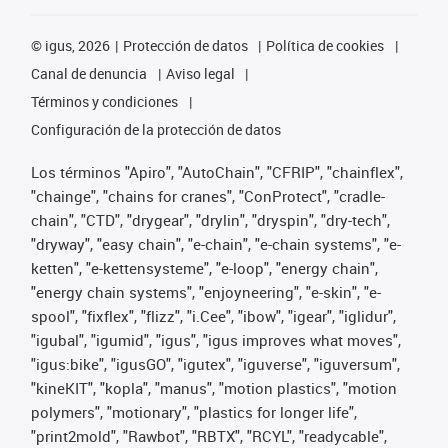
©
igus, 2026
Protección de datos
Política de cookies
Canal de denuncia
Aviso legal
Términos y condiciones
Configuración de la protección de datos
Los términos "Apiro", "AutoChain", "CFRIP", "chainflex",
"chainge", "chains for cranes", "ConProtect", "cradle-
chain", "CTD", "drygear", "drylin", "dryspin", "dry-tech",
"dryway", "easy chain", "e-chain", "e-chain systems", "e-
ketten", "e-kettensysteme", "e-loop", "energy chain",
"energy chain systems", "enjoyneering", "e-skin", "e-
spool", "fixflex", "flizz", "i.Cee", "ibow", "igear", "iglidur",
"igubal", "igumid", "igus", "igus improves what moves",
"igus:bike", "igusGO", "igutex", "iguverse", "iguversum",
"kineKIT", "kopla", "manus", "motion plastics", "motion
polymers", "motionary", "plastics for longer life",
"print2mold", "Rawbot", "RBTX", "RCYL", "readycable",