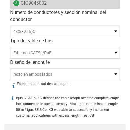
igus-icon-lieferzeit
GIG9045002
Número de conductores y sección nominal del
conductor
4x(2x0,15)C
Tipo de cable de bus
Ethernet/CAT5e/PoE
Diseño del enchufe
recto en ambos lados
Este producto está descatalogado.
igus-icon-info
igus SE & Co. KG defines the cable length over the complete length
igus-icon-info
incl. connector or open assembly. Maximum transmission length:
50 m * igus SE & Co. KG was able to successfully implement
customer applications with excess length. Test us!