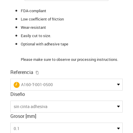
FDA-compliant
Low coefficient of friction
Wear-resistant
Easily cut to size.
Optional with adhesive tape
Please make sure to observe our processing instructions.
igus-icon-copy-clipboard
Referencia
igus-icon-lieferzeit
A160-T-001-0500
Diseño
sin cinta adhesiva
Grosor [mm]
0.1