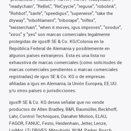
"readychain", "ReBeL", "ReCyycle", "reguse", "robolink",
"Rohbot", "savfe", "speedigus", "superwise", "take the
dryway", "tribofilament", "tribotape", "triflex",
"twisterchain", "when it moves, igus improves", "xirodur",
"xiros" y "yes" son marcas comerciales legalmente
protegidas de igus® SE & Co. KG/Colonia en la
República Federal de Alemania y posiblemente en
algunos países extranjeros. Esta es una lista no
exhaustiva de marcas comerciales (como solicitudes de
marcas comerciales pendientes o marcas comerciales
registradas) de igus SE & Co. KG o de empresas
afiliadas a igus en Alemania, la Unión Europea, EE.UU.
y/u otros países o jurisdicciones.
igus® SE & Co. KG desea señalar que no vende
productos de Allen Bradley, B&R, Baumüller, Beckhoff,
Lahr, Control Techniques, Danaher Motion, ELAU,
FAGOR, FANUC, Festo, Heidenhain, Jetter, Lenze,
LinMot, LTi DRiVES, Mitsubishi, NUM, Parker, Bosch