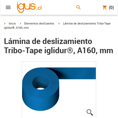
(0)
igus-icon-arrow-right
igus-icon-arrow-right
igus-icon-arrow-right
Inicio
Elementos deslizantes
Lámina de deslizamiento Tribo-Tape
iglidur®, A160, mm
Lámina de deslizamiento
Tribo-Tape iglidur®, A160, mm
igus-icon-lup