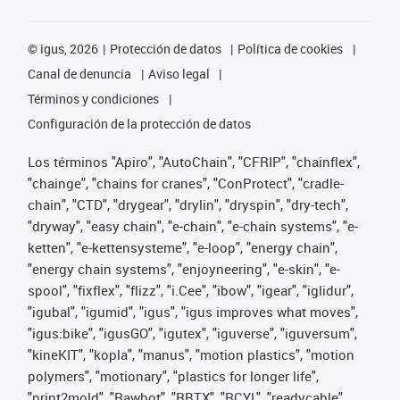
©
igus, 2026
Protección de datos
Política de cookies
Canal de denuncia
Aviso legal
Términos y condiciones
Configuración de la protección de datos
Los términos "Apiro", "AutoChain", "CFRIP", "chainflex",
"chainge", "chains for cranes", "ConProtect", "cradle-
chain", "CTD", "drygear", "drylin", "dryspin", "dry-tech",
"dryway", "easy chain", "e-chain", "e-chain systems", "e-
ketten", "e-kettensysteme", "e-loop", "energy chain",
"energy chain systems", "enjoyneering", "e-skin", "e-
spool", "fixflex", "flizz", "i.Cee", "ibow", "igear", "iglidur",
"igubal", "igumid", "igus", "igus improves what moves",
"igus:bike", "igusGO", "igutex", "iguverse", "iguversum",
"kineKIT", "kopla", "manus", "motion plastics", "motion
polymers", "motionary", "plastics for longer life",
"print2mold", "Rawbot", "RBTX", "RCYL", "readycable",