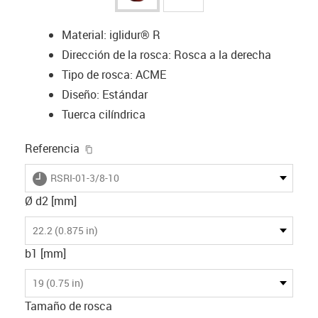
Material: iglidur® R
Dirección de la rosca: Rosca a la derecha
Tipo de rosca: ACME
Diseño: Estándar
Tuerca cilíndrica
igus-icon-copy-clipboard
Referencia
igus-icon-lieferzeit
RSRI-01-3/8-10
Ø d2 [mm]
22.2 (0.875 in)
b1 [mm]
19 (0.75 in)
Tamaño de rosca