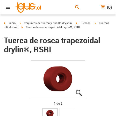
(0)
igus-icon-arrow-right
igus-icon-arrow-right
igus-icon-arrow-right
igus-icon-arrow
Inicio
Conjuntos de tuerca y husillo dryspin
Tuercas
Tuercas
igus-icon-arrow-right
cilíndricas
Tuerca de rosca trapezoidal drylin®, RSRI
Tuerca de rosca trapezoidal
drylin®, RSRI
igus-icon-lupe
igus-icon-lupe
1 de 2