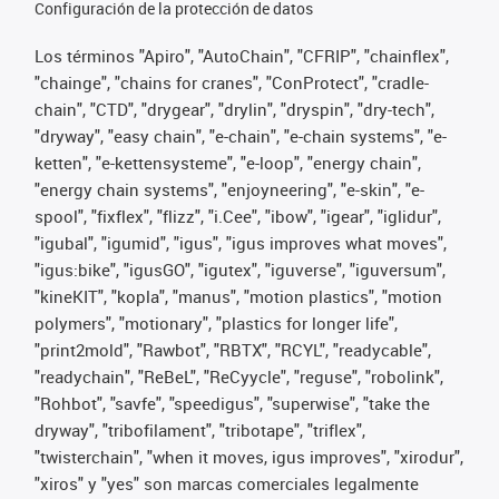
Configuración de la protección de datos
Los términos "Apiro", "AutoChain", "CFRIP", "chainflex",
"chainge", "chains for cranes", "ConProtect", "cradle-
chain", "CTD", "drygear", "drylin", "dryspin", "dry-tech",
"dryway", "easy chain", "e-chain", "e-chain systems", "e-
ketten", "e-kettensysteme", "e-loop", "energy chain",
"energy chain systems", "enjoyneering", "e-skin", "e-
spool", "fixflex", "flizz", "i.Cee", "ibow", "igear", "iglidur",
"igubal", "igumid", "igus", "igus improves what moves",
"igus:bike", "igusGO", "igutex", "iguverse", "iguversum",
"kineKIT", "kopla", "manus", "motion plastics", "motion
polymers", "motionary", "plastics for longer life",
"print2mold", "Rawbot", "RBTX", "RCYL", "readycable",
"readychain", "ReBeL", "ReCyycle", "reguse", "robolink",
"Rohbot", "savfe", "speedigus", "superwise", "take the
dryway", "tribofilament", "tribotape", "triflex",
"twisterchain", "when it moves, igus improves", "xirodur",
"xiros" y "yes" son marcas comerciales legalmente