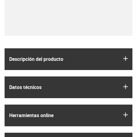
igus
Descripción del producto
igus
Datos técnicos
igus
Herramientas online