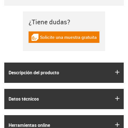
¿Tiene dudas?
Solicite una muestra gratuita
igus-icon-gratismuster
igus
Descripción del producto
igus
Datos técnicos
igus
Herramientas online