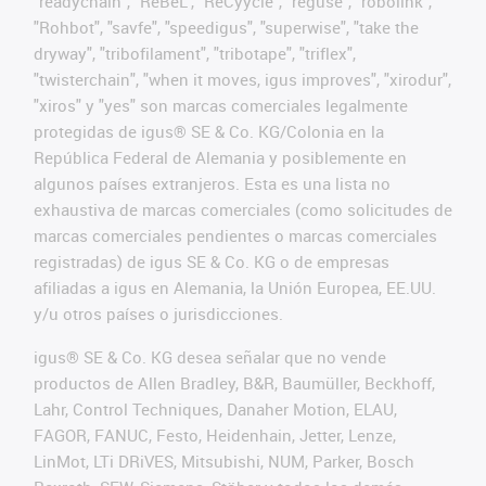
"readychain", "ReBeL", "ReCyycle", "reguse", "robolink",
"Rohbot", "savfe", "speedigus", "superwise", "take the
dryway", "tribofilament", "tribotape", "triflex",
"twisterchain", "when it moves, igus improves", "xirodur",
"xiros" y "yes" son marcas comerciales legalmente
protegidas de igus® SE & Co. KG/Colonia en la
República Federal de Alemania y posiblemente en
algunos países extranjeros. Esta es una lista no
exhaustiva de marcas comerciales (como solicitudes de
marcas comerciales pendientes o marcas comerciales
registradas) de igus SE & Co. KG o de empresas
afiliadas a igus en Alemania, la Unión Europea, EE.UU.
y/u otros países o jurisdicciones.
igus® SE & Co. KG desea señalar que no vende
productos de Allen Bradley, B&R, Baumüller, Beckhoff,
Lahr, Control Techniques, Danaher Motion, ELAU,
FAGOR, FANUC, Festo, Heidenhain, Jetter, Lenze,
LinMot, LTi DRiVES, Mitsubishi, NUM, Parker, Bosch