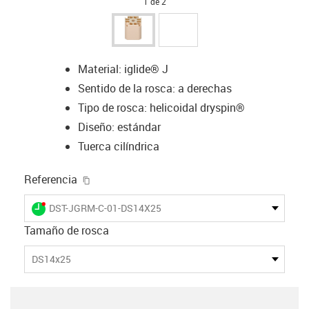
1 de 2
Material: iglide® J
Sentido de la rosca: a derechas
Tipo de rosca: helicoidal dryspin®
Diseño: estándar
Tuerca cilíndrica
igus-icon-copy-clipboard
Referencia
igus-icon-lieferzeit-dot
DST-JGRM-C-01-DS14X25
Tamaño de rosca
DS14x25