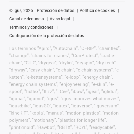
©
igus, 2026
Protección de datos
Política de cookies
Canal de denuncia
Aviso legal
Términos y condiciones
Configuración de la protección de datos
Los términos "Apiro", "AutoChain", "CFRIP", "chainflex",
"chainge", "chains for cranes", "ConProtect", "cradle-
chain", "CTD", "drygear", "drylin", "dryspin", "dry-tech",
"dryway", "easy chain", "e-chain", "e-chain systems", "e-
ketten", "e-kettensysteme", "e-loop", "energy chain",
"energy chain systems", "enjoyneering", "e-skin", "e-
spool", "fixflex", "flizz", "i.Cee", "ibow", "igear", "iglidur",
"igubal", "igumid", "igus", "igus improves what moves",
"igus:bike", "igusGO", "igutex", "iguverse", "iguversum",
"kineKIT", "kopla", "manus", "motion plastics", "motion
polymers", "motionary", "plastics for longer life",
"print2mold", "Rawbot", "RBTX", "RCYL", "readycable",