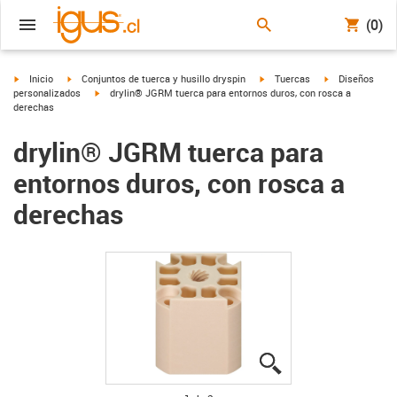
(0)
igus-icon-arrow-right
igus-icon-arrow-right
igus-icon-arrow-right
igus-icon-arrow
Inicio
Conjuntos de tuerca y husillo dryspin
Tuercas
Diseños
igus-icon-arrow-right
personalizados
drylin® JGRM tuerca para entornos duros, con rosca a
derechas
drylin® JGRM tuerca para
entornos duros, con rosca a
derechas
igus-icon-lupe
igus-icon-lupe