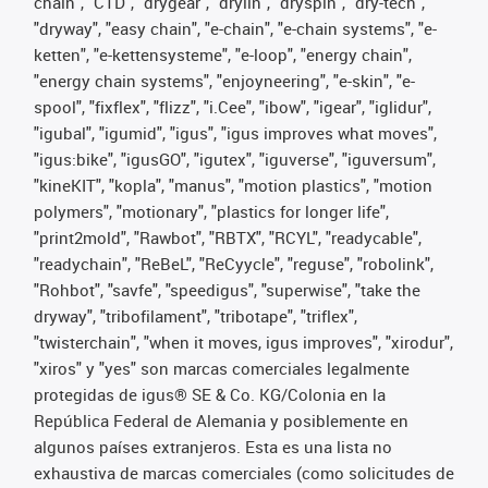
chain", "CTD", "drygear", "drylin", "dryspin", "dry-tech",
"dryway", "easy chain", "e-chain", "e-chain systems", "e-
ketten", "e-kettensysteme", "e-loop", "energy chain",
"energy chain systems", "enjoyneering", "e-skin", "e-
spool", "fixflex", "flizz", "i.Cee", "ibow", "igear", "iglidur",
"igubal", "igumid", "igus", "igus improves what moves",
"igus:bike", "igusGO", "igutex", "iguverse", "iguversum",
"kineKIT", "kopla", "manus", "motion plastics", "motion
polymers", "motionary", "plastics for longer life",
"print2mold", "Rawbot", "RBTX", "RCYL", "readycable",
"readychain", "ReBeL", "ReCyycle", "reguse", "robolink",
"Rohbot", "savfe", "speedigus", "superwise", "take the
dryway", "tribofilament", "tribotape", "triflex",
"twisterchain", "when it moves, igus improves", "xirodur",
"xiros" y "yes" son marcas comerciales legalmente
protegidas de igus® SE & Co. KG/Colonia en la
República Federal de Alemania y posiblemente en
algunos países extranjeros. Esta es una lista no
exhaustiva de marcas comerciales (como solicitudes de