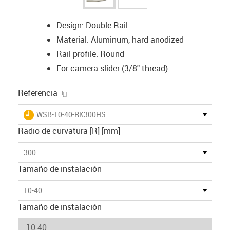
Design: Double Rail
Material: Aluminum, hard anodized
Rail profile: Round
For camera slider (3/8" thread)
igus-icon-copy-clipboard
Referencia
igus-icon-lieferzeit
WSB-10-40-RK300HS
Radio de curvatura [R] [mm]
300
Tamaño de instalación
10-40
Tamaño de instalación