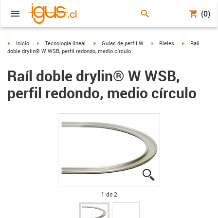
(0)
igus-icon-arrow-right
igus-icon-arrow-right
igus-icon-arrow-right
igus-icon-arrow-right
igus-icon-arro
Inicio
Tecnología lineal
Guías de perfil W
Rieles
Raíl
doble drylin® W WSB, perfil redondo, medio círculo
Raíl doble drylin® W WSB,
perfil redondo, medio círculo
igus-icon-lupe
igus-icon-lupe
1 de 2