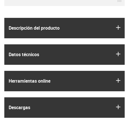
igu
igus
Descripción del producto
igus
Datos técnicos
igus
Herramientas online
igus
Descargas