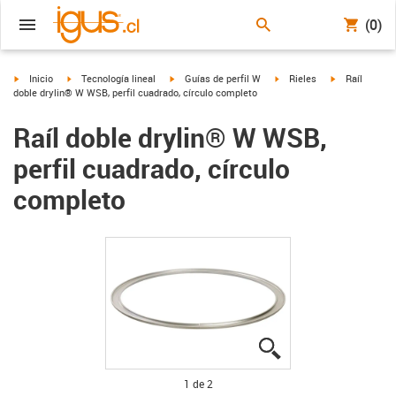
(0)
igus-icon-arrow-right
igus-icon-arrow-right
igus-icon-arrow-right
igus-icon-arrow-right
igus-icon-arro
Inicio
Tecnología lineal
Guías de perfil W
Rieles
Raíl
doble drylin® W WSB, perfil cuadrado, círculo completo
Raíl doble drylin® W WSB,
perfil cuadrado, círculo
completo
igus-icon-lupe
igus-icon-lupe
1 de 2