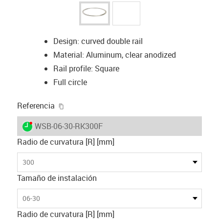
Design: curved double rail
Material: Aluminum, clear anodized
Rail profile: Square
Full circle
igus-icon-copy-clipboard
Referencia
igus-icon-lieferzeit-dot
WSB-06-30-RK300F
Radio de curvatura [R] [mm]
300
Tamaño de instalación
06-30
Radio de curvatura [R] [mm]