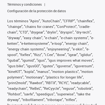
Términos y condiciones
Configuración de la protección de datos
Los términos "Apiro", "AutoChain", "CFRIP", "chainflex",
"chainge", "chains for cranes", "ConProtect", "cradle-
chain", "CTD", "drygear", "drylin", "dryspin", "dry-tech",
"dryway", "easy chain", "e-chain", "e-chain systems", "e-
ketten", "e-kettensysteme", "e-loop", "energy chain",
"energy chain systems", "enjoyneering", "e-skin", "e-
spool", "fixflex", "flizz", "i.Cee", "ibow", "igear", "iglidur",
"igubal", "igumid", "igus", "igus improves what moves",
"igus:bike", "igusGO", "igutex", "iguverse", "iguversum",
"kineKIT", "kopla", "manus", "motion plastics", "motion
polymers", "motionary", "plastics for longer life",
"print2mold", "Rawbot", "RBTX", "RCYL", "readycable",
"readychain", "ReBeL", "ReCyycle", "reguse", "robolink",
"Rohbot", "savfe", "speedigus", "superwise", "take the
dryway", "tribofilament", "tribotape", "triflex",