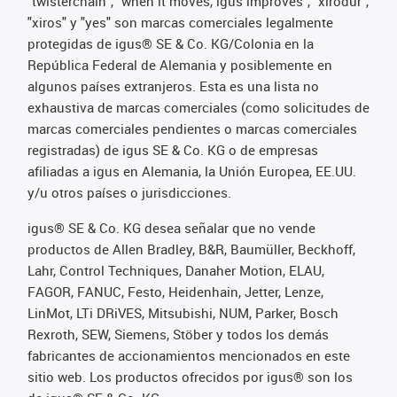
"twisterchain", "when it moves, igus improves", "xirodur",
"xiros" y "yes" son marcas comerciales legalmente
protegidas de igus® SE & Co. KG/Colonia en la
República Federal de Alemania y posiblemente en
algunos países extranjeros. Esta es una lista no
exhaustiva de marcas comerciales (como solicitudes de
marcas comerciales pendientes o marcas comerciales
registradas) de igus SE & Co. KG o de empresas
afiliadas a igus en Alemania, la Unión Europea, EE.UU.
y/u otros países o jurisdicciones.
igus® SE & Co. KG desea señalar que no vende
productos de Allen Bradley, B&R, Baumüller, Beckhoff,
Lahr, Control Techniques, Danaher Motion, ELAU,
FAGOR, FANUC, Festo, Heidenhain, Jetter, Lenze,
LinMot, LTi DRiVES, Mitsubishi, NUM, Parker, Bosch
Rexroth, SEW, Siemens, Stöber y todos los demás
fabricantes de accionamientos mencionados en este
sitio web. Los productos ofrecidos por igus® son los