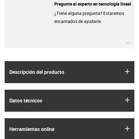
Pregunte al experto en tecnología lineal
¿Tiene alguna pregunta? Estaremos
encantados de ayudarle.
igu
igus
Descripción del producto
igus
Datos técnicos
igus
Herramientas online