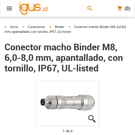
(0)
igus-icon-arrow-right
igus-icon-arrow-right
igus-icon-arrow-right
igus-icon-arrow-right
Inicio
Conectores
Binder
Conector macho Binder M8, 6,0-8,0
mm, apantallado, con tornillo, IP67, UL-listed
Conector macho Binder M8,
6,0-8,0 mm, apantallado, con
tornillo, IP67, UL-listed
igus-icon-lupe
igus-icon-lupe
igus-icon-lupe
igus-icon-lupe
1 de 4