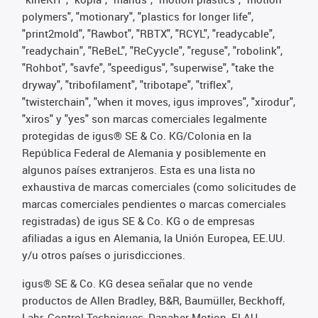
polymers", "motionary", "plastics for longer life",
"print2mold", "Rawbot", "RBTX", "RCYL", "readycable",
"readychain", "ReBeL", "ReCyycle", "reguse", "robolink",
"Rohbot", "savfe", "speedigus", "superwise", "take the
dryway", "tribofilament", "tribotape", "triflex",
"twisterchain", "when it moves, igus improves", "xirodur",
"xiros" y "yes" son marcas comerciales legalmente
protegidas de igus® SE & Co. KG/Colonia en la
República Federal de Alemania y posiblemente en
algunos países extranjeros. Esta es una lista no
exhaustiva de marcas comerciales (como solicitudes de
marcas comerciales pendientes o marcas comerciales
registradas) de igus SE & Co. KG o de empresas
afiliadas a igus en Alemania, la Unión Europea, EE.UU.
y/u otros países o jurisdicciones.
igus® SE & Co. KG desea señalar que no vende
productos de Allen Bradley, B&R, Baumüller, Beckhoff,
Lahr, Control Techniques, Danaher Motion, ELAU,