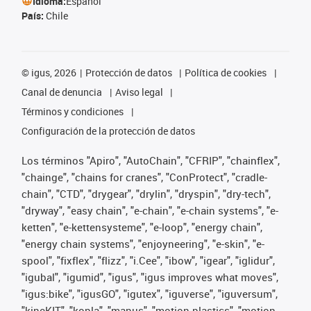
Idioma:
Español
País:
Chile
©
igus, 2026
Protección de datos
Política de cookies
Canal de denuncia
Aviso legal
Términos y condiciones
Configuración de la protección de datos
Los términos "Apiro", "AutoChain", "CFRIP", "chainflex",
"chainge", "chains for cranes", "ConProtect", "cradle-
chain", "CTD", "drygear", "drylin", "dryspin", "dry-tech",
"dryway", "easy chain", "e-chain", "e-chain systems", "e-
ketten", "e-kettensysteme", "e-loop", "energy chain",
"energy chain systems", "enjoyneering", "e-skin", "e-
spool", "fixflex", "flizz", "i.Cee", "ibow", "igear", "iglidur",
"igubal", "igumid", "igus", "igus improves what moves",
"igus:bike", "igusGO", "igutex", "iguverse", "iguversum",
"kineKIT", "kopla", "manus", "motion plastics", "motion