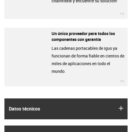
chainflex® y encuentre su solución!
igu
Un único proveedor para todos los
componentes con garantía
Las cadenas portacables de igus ya
funcionan de forma fiable en cientos de
miles de aplicaciones en todo el
mundo.
igu
igus
Datos técnicos