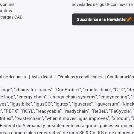
s online
novedades de igus® con nuestra 
tuitas
escargas CAD
Suscribirse a la Newsletter
l de denuncia
Aviso legal
Términos y condiciones
Configuración 
nge", "chains for cranes", "ConProtect", "cradle-chain", "CTD", "dryg
-loop", "energy chain", "energy chain systems", "enjoyneering", "e-skin
ves", "igus:bike", "igusGO", "igutex", "iguverse", "iguversum", "kin
t", "RBTX", "RCYL", "readycable", "readychain", "ReBeL", "ReCyycle", 
 "triflex", "twisterchain", "when it moves, igus improves", "xirodur
Federal de Alemania y posiblemente en algunos países extranjero
cas comerciales registradas) de igus SE & Co. KG o de empresas 