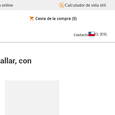
 online
Calculador de vida útil.
Cesta de la compra
(0)
CL
(
ES
)
Contacto
llar, con
y-clipboard