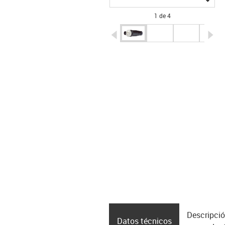
1 de 4
igus-icon-arrow-left
ig
Descripció
Datos técnicos