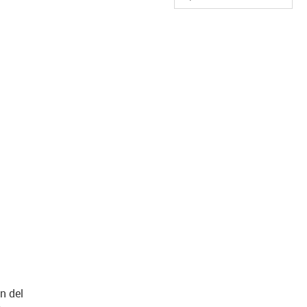
us-icon-arrow-right
n del