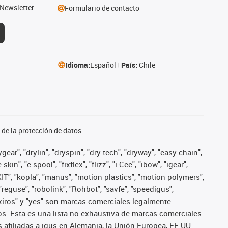
Newsletter.
Formulario de contacto
Idioma:
Español
País:
Chile
de la protección de datos
ear", "drylin", "dryspin", "dry-tech", "dryway", "easy chain",
", "e-spool", "fixflex", "flizz", "i.Cee", "ibow", "igear",
eKIT", "kopla", "manus", "motion plastics", "motion polymers",
"reguse", "robolink", "Rohbot", "savfe", "speedigus",
", "xiros" y "yes" son marcas comerciales legalmente
s. Esta es una lista no exhaustiva de marcas comerciales
afiliadas a igus en Alemania, la Unión Europea, EE.UU.