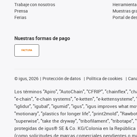
Trabaje con nosotros
Herramienta
Prensa
Muestras gra
Ferias
Portal de d
Nuestras formas de pago
FACTURA
©
igus, 2026
Protección de datos
Política de cookies
Cana
Los términos "Apiro", "AutoChain", "CFRIP", "chainflex", "chai
"e-chain", "e-chain systems", "e-ketten", "e-kettensysteme", "e
"iglidur", "igubal", "igumid", "igus", "igus improves what mo
"motionary", "plastics for longer life", "print2mold", "Rawbo
"superwise", "take the dryway", "tribofilament", "tribotape",
protegidas de igus® SE & Co. KG/Colonia en la República 
(como solicitudes de marcas comerciales pendientes o mar