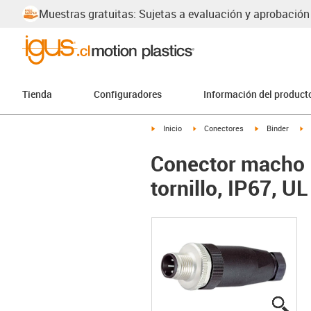
Muestras gratuitas: Sujetas a evaluación y aprobación
Tienda
Configuradores
Información del product
igus-icon-arrow-right
igus-icon-arrow-right
igus-icon-arrow
ig
Inicio
Conectores
Binder
Conector macho B
tornillo, IP67, UL
igus
igus
igus
igus