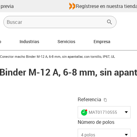
 previa
Regístrese en nuestra tienda
o
Industrias
Servicios
Empresa
-right
us-icon-arrow-right
Conector macho Binder M-12 A, 6-8 mm, sin apantallar, con tornillo, IP67, UL
inder M-12 A, 6-8 mm, sin apanta
igus-icon-cop
Referencia
igus-icon-lieferzeit-dot
MAT01710555
Número de polos
-icon-lupe
-icon-lupe
-icon-lupe
-icon-lupe
4 polos