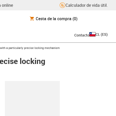
 online
Calculador de vida útil.
Cesta de la compra
(0)
CL
(
ES
)
Contacto
4 with a particularly precise locking mechanism
recise locking
y-clipboard