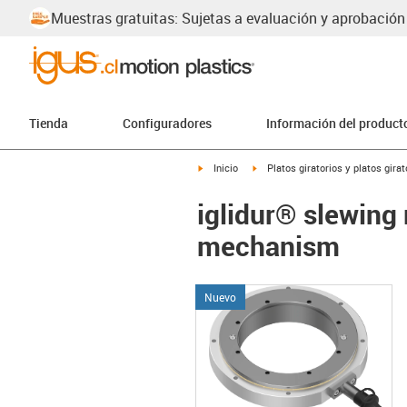
Muestras gratuitas: Sujetas a evaluación y aprobación
Tienda
Configuradores
Información del product
igus-icon-arrow-right
igus-icon-arrow-right
Inicio
Platos giratorios y platos gir
iglidur® slewing 
mechanism
Nuevo
igu
igu
igu