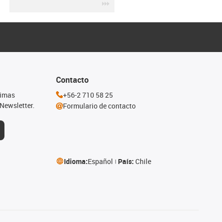
igus-icon-3arrow
Contacto
timas
+56-2 710 58 25
Newsletter.
Formulario de contacto
Idioma:
Español
País:
Chile