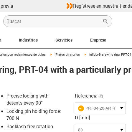
 previa
Regístrese en nuestra tienda
o
Industrias
Servicios
Empresa
igus-icon-arrow-right
igus-icon-arrow-right
atorios con rodamientos de bolas
Platos giratorios
iglidur® slewing ring, PRT-0
ring, PRT-04 with a particularly p
igus-icon-cop
Precise locking with
Referencia
detents every 90°
igus-icon-lieferzeit
PRT-04-20-ART-PR
Locking pin holding force:
D [mm]
700 N
Backlash-free rotation
s-icon-lupe
s-icon-lupe
s-icon-lupe
80