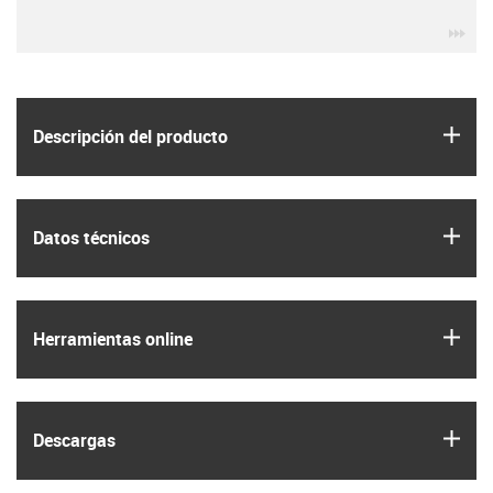
igu
igus
Descripción del producto
igus
Datos técnicos
igus
Herramientas online
igus
Descargas