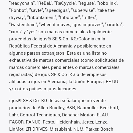
"readychain", "ReBeL", "ReCyycle", "reguse", "robolink",
"Rohbot", "savfe", "speedigus", "superwise", "take the
dryway", "tribofilament", "tribotape", "triflex",
"twisterchain", "when it moves, igus improves", "xirodur",
"xiros" y "yes" son marcas comerciales legalmente
protegidas de igus® SE & Co. KG/Colonia en la
República Federal de Alemania y posiblemente en
algunos países extranjeros. Esta es una lista no
exhaustiva de marcas comerciales (como solicitudes de
marcas comerciales pendientes o marcas comerciales
registradas) de igus SE & Co. KG o de empresas
afiliadas a igus en Alemania, la Unión Europea, EE.UU.
y/u otros países o jurisdicciones.
igus® SE & Co. KG desea señalar que no vende
productos de Allen Bradley, B&R, Baumüller, Beckhoff,
Lahr, Control Techniques, Danaher Motion, ELAU,
FAGOR, FANUC, Festo, Heidenhain, Jetter, Lenze,
LinMot, LTi DRiVES, Mitsubishi, NUM, Parker, Bosch