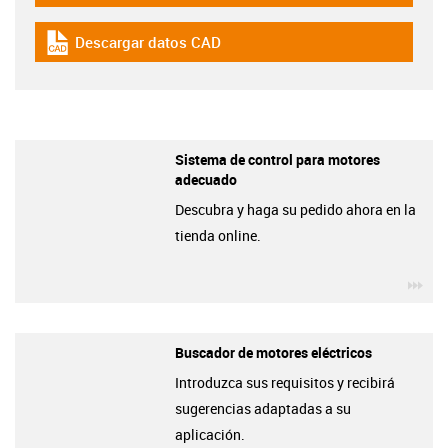
Descargar datos CAD
igus-icon-cad-dateien
Sistema de control para motores
adecuado
Descubra y haga su pedido ahora en la
tienda online.
igu
Buscador de motores eléctricos
Introduzca sus requisitos y recibirá
sugerencias adaptadas a su
aplicación.