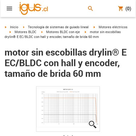
(0)
igus-icon-arrow-right
igus-icon-arrow-right
igus-icon-arrow-right
Inicio
Tecnología de sistemas de guiado lineal
Motores eléctricos
igus-icon-arrow-right
igus-icon-arrow-right
igus-icon-arrow-right
Motores BLDC
Motores BLDC con eje
motor sin escobillas
drylin® E EC/BLDC con hall y encoder, tamaño de brida 60 mm
motor sin escobillas drylin® E
EC/BLDC con hall y encoder,
tamaño de brida 60 mm
igus-icon-lupe
igus-icon-lupe
igus-icon-lupe
igus-icon-lupe