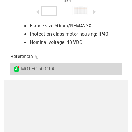
1 de 4
igus-icon-arrow-left
igus-icon-arrow-r
Flange size 60mm/NEMA23XL
Protection class motor housing: IP40
Nominal voltage: 48 VDC
igus-icon-copy-clipboard
Referencia
igus-icon-lieferzeit-dot
MOT-EC-60-C-I-A