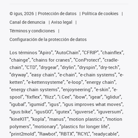
©
igus, 2026
Protección de datos
Política de cookies
Canal de denuncia
Aviso legal
Términos y condiciones
Configuración de la protección de datos
Los términos "Apiro", "AutoChain", "CFRIP", "chainflex",
"chainge", "chains for cranes", "ConProtect", "cradle-
chain", "CTD", "drygear", "drylin", "dryspin", "dry-tech",
"dryway", "easy chain", "e-chain", "e-chain systems", "e-
ketten", "e-kettensysteme", "e-loop", "energy chain",
"energy chain systems", "enjoyneering", "e-skin", "e-
spool", "fixflex", "flizz", "i.Cee", "ibow", "igear", "iglidur",
"igubal", "igumid", "igus", "igus improves what moves",
"igus:bike", "igusGO", "igutex", "iguverse", "iguversum",
"kineKIT", "kopla", "manus", "motion plastics", "motion
polymers", "motionary", "plastics for longer life",
"print2mold", "Rawbot", "RBTX", "RCYL", "readycable",