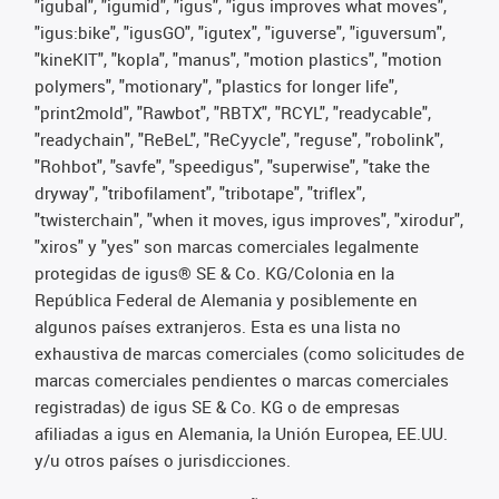
"igubal", "igumid", "igus", "igus improves what moves",
"igus:bike", "igusGO", "igutex", "iguverse", "iguversum",
"kineKIT", "kopla", "manus", "motion plastics", "motion
polymers", "motionary", "plastics for longer life",
"print2mold", "Rawbot", "RBTX", "RCYL", "readycable",
"readychain", "ReBeL", "ReCyycle", "reguse", "robolink",
"Rohbot", "savfe", "speedigus", "superwise", "take the
dryway", "tribofilament", "tribotape", "triflex",
"twisterchain", "when it moves, igus improves", "xirodur",
"xiros" y "yes" son marcas comerciales legalmente
protegidas de igus® SE & Co. KG/Colonia en la
República Federal de Alemania y posiblemente en
algunos países extranjeros. Esta es una lista no
exhaustiva de marcas comerciales (como solicitudes de
marcas comerciales pendientes o marcas comerciales
registradas) de igus SE & Co. KG o de empresas
afiliadas a igus en Alemania, la Unión Europea, EE.UU.
y/u otros países o jurisdicciones.