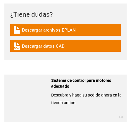
¿Tiene dudas?
Descargar archivos EPLAN
igus-icon-download-plan
Descargar datos CAD
igus-icon-cad-dateien
Sistema de control para motores
adecuado
Descubra y haga su pedido ahora en la
tienda online.
igu