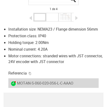
1 de 4
igus-icon-arrow-left
igus-icon-arrow-r
Installation size: NEMA23 / Flange dimension 56mm
Protection class: IP40
Holding torque: 2.00Nm
Nominal current: 4.20A
Motor connections: stranded wires with JST connector,
24V encoder with JST connector
igus-icon-copy-clipboard
Referencia
igus-icon-lieferzeit-dot
MOT-AN-S-060-020-056-L-C-AAAO