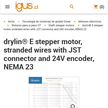
(0)
igus-icon-arrow-right
igus-icon-arrow-right
igus-icon-arrow-right
Inicio
Tecnología de sistemas de guiado lineal
Motores eléctricos
igus-icon-arrow-right
igus-icon-arrow-right
igus-icon-arrow-right
Motores paso a paso ST
Shaft stepper motors
drylin® E stepper
motor, stranded wires with JST connector and 24V encoder, NEMA 23
drylin® E stepper motor,
stranded wires with JST
connector and 24V encoder,
NEMA 23
Nuevo
igus-icon-lupe
igus-icon-lupe
igus-icon-lupe
igus-icon-lupe