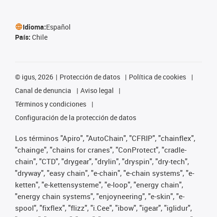
Idioma:
Español
País:
Chile
©
igus, 2026
Protección de datos
Política de cookies
Canal de denuncia
Aviso legal
Términos y condiciones
Configuración de la protección de datos
Los términos "Apiro", "AutoChain", "CFRIP", "chainflex",
"chainge", "chains for cranes", "ConProtect", "cradle-
chain", "CTD", "drygear", "drylin", "dryspin", "dry-tech",
"dryway", "easy chain", "e-chain", "e-chain systems", "e-
ketten", "e-kettensysteme", "e-loop", "energy chain",
"energy chain systems", "enjoyneering", "e-skin", "e-
spool", "fixflex", "flizz", "i.Cee", "ibow", "igear", "iglidur",