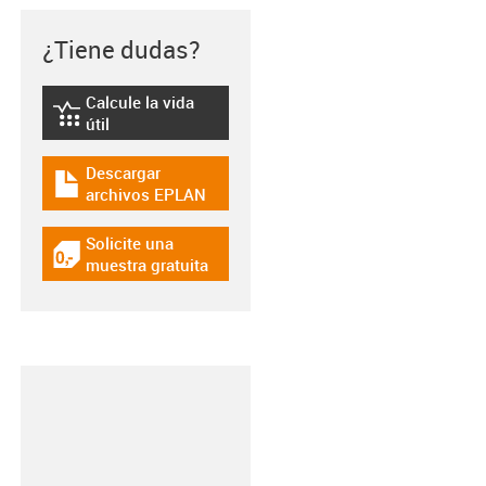
¿Tiene dudas?
Calcule la vida
igus-icon-lebensdauerrechner
útil
Descargar
igus-icon-download-plan
archivos EPLAN
Solicite una
igus-icon-gratismuster
muestra gratuita