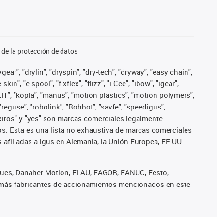
de la protección de datos
ear", "drylin", "dryspin", "dry-tech", "dryway", "easy chain",
", "e-spool", "fixflex", "flizz", "i.Cee", "ibow", "igear",
eKIT", "kopla", "manus", "motion plastics", "motion polymers",
"reguse", "robolink", "Rohbot", "savfe", "speedigus",
", "xiros" y "yes" son marcas comerciales legalmente
s. Esta es una lista no exhaustiva de marcas comerciales
afiliadas a igus en Alemania, la Unión Europea, EE.UU.
iques, Danaher Motion, ELAU, FAGOR, FANUC, Festo,
 demás fabricantes de accionamientos mencionados en este