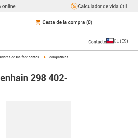
 online
Calculador de vida útil.
Cesta de la compra
(0)
CL
(
ES
)
Contacto
igus-icon-arrow-right
ndares de los fabricantes
compatibles
denhain 298 402-
y-clipboard