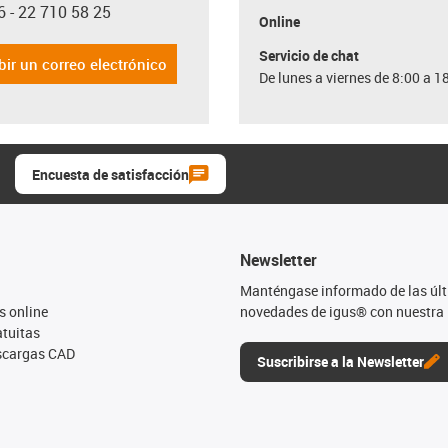
6 - 22 710 58 25
con-phone
Online
Servicio de chat
bir un correo electrónico
De lunes a viernes de 8:00 a 1
Encuesta de satisfacción
Newsletter
Manténgase informado de las úl
s online
novedades de igus® con nuestra 
tuitas
escargas CAD
Suscribirse a la Newsletter