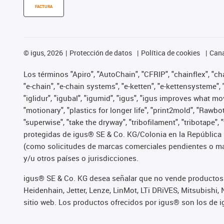
FACTURA
©
igus, 2026
Protección de datos
Política de cookies
Cana
Los términos "Apiro", "AutoChain", "CFRIP", "chainflex", "chai
"e-chain", "e-chain systems", "e-ketten", "e-kettensysteme", "e
"iglidur", "igubal", "igumid", "igus", "igus improves what mo
"motionary", "plastics for longer life", "print2mold", "Rawbo
"superwise", "take the dryway", "tribofilament", "tribotape",
protegidas de igus® SE & Co. KG/Colonia en la República 
(como solicitudes de marcas comerciales pendientes o mar
y/u otros países o jurisdicciones.
igus® SE & Co. KG desea señalar que no vende productos 
Heidenhain, Jetter, Lenze, LinMot, LTi DRiVES, Mitsubish
sitio web. Los productos ofrecidos por igus® son los de 