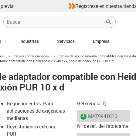
 previa
Regístrese en nuestra tienda
o
Industrias
Servicios
Empresa
igus-icon-arrow-right
igus-icon-arrow-right
les
Cables confeccionados
Cables de accionamiento compatibles con los está
ador compatible con Heidenhain 298 402-xx, cable de conexión PUR 10 x d
le adaptador compatible con Hei
exión PUR 10 x d
igus-icon-cop
Requerimientos: Para
Referencia
aplicaciones de exigencias
igus-icon-lieferzeit
MAT9941016
medianas
Nº de ref. del fabricante
Revestimiento exterior:
PUR