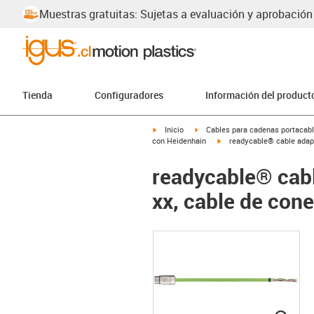
Muestras gratuitas: Sujetas a evaluación y aprobación
Tienda
Configuradores
Información del product
igus-icon-arrow-right
igus-icon-arrow-right
Inicio
Cables para cadenas portacab
igus-icon-arrow-right
con Heidenhain
readycable® cable adapt
readycable® cab
xx, cable de con