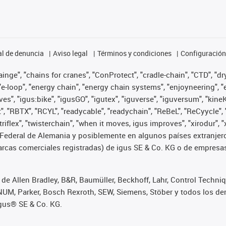
l de denuncia
Aviso legal
Términos y condiciones
Configuración 
nge", "chains for cranes", "ConProtect", "cradle-chain", "CTD", "dryg
-loop", "energy chain", "energy chain systems", "enjoyneering", "e-skin
ves", "igus:bike", "igusGO", "igutex", "iguverse", "iguversum", "kin
t", "RBTX", "RCYL", "readycable", "readychain", "ReBeL", "ReCyycle", 
 "triflex", "twisterchain", "when it moves, igus improves", "xirodur
Federal de Alemania y posiblemente en algunos países extranjero
cas comerciales registradas) de igus SE & Co. KG o de empresas 
de Allen Bradley, B&R, Baumüller, Beckhoff, Lahr, Control Techn
i, NUM, Parker, Bosch Rexroth, SEW, Siemens, Stöber y todos los
igus® SE & Co. KG.