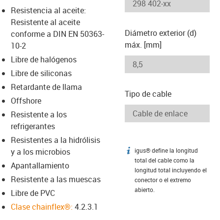
-icon-lupe
-icon-lupe
Resistencia al aceite:
Resistente al aceite
Diámetro exterior (d)
conforme a DIN EN 50363-
máx. [mm]
10-2
Libre de halógenos
Libre de siliconas
Retardante de llama
Tipo de cable
Offshore
Resistente a los
refrigerantes
Resistentes a la hidrólisis
y a los microbios
igus® define la longitud
igus-icon-info
total del cable como la
Apantallamiento
longitud total incluyendo el
Resistente a las muescas
conector o el extremo
abierto.
Libre de PVC
Clase chainflex®:
4.2.3.1