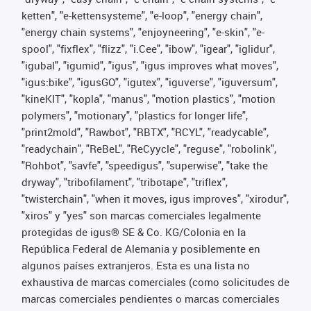
ketten", "e-kettensysteme", "e-loop", "energy chain",
"energy chain systems", "enjoyneering", "e-skin", "e-
spool", "fixflex", "flizz", "i.Cee", "ibow", "igear", "iglidur",
"igubal", "igumid", "igus", "igus improves what moves",
"igus:bike", "igusGO", "igutex", "iguverse", "iguversum",
"kineKIT", "kopla", "manus", "motion plastics", "motion
polymers", "motionary", "plastics for longer life",
"print2mold", "Rawbot", "RBTX", "RCYL", "readycable",
"readychain", "ReBeL", "ReCyycle", "reguse", "robolink",
"Rohbot", "savfe", "speedigus", "superwise", "take the
dryway", "tribofilament", "tribotape", "triflex",
"twisterchain", "when it moves, igus improves", "xirodur",
"xiros" y "yes" son marcas comerciales legalmente
protegidas de igus® SE & Co. KG/Colonia en la
República Federal de Alemania y posiblemente en
algunos países extranjeros. Esta es una lista no
exhaustiva de marcas comerciales (como solicitudes de
marcas comerciales pendientes o marcas comerciales