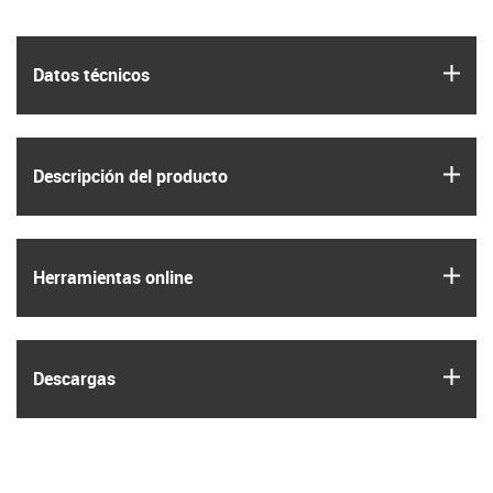
igus
Datos técnicos
igus
Descripción del producto
igus
Herramientas online
igus
Descargas