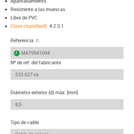
Apantallamiento
Resistente a las muescas
Libre de PVC
Clase chainflex®:
4.2.3.1
igus-icon-copy-clipboard
Referencia
igus-icon-lieferzeit
MAT9941004
Nº de ref. del fabricante
Diámetro exterior (d) máx. [mm]
Tipo de cable