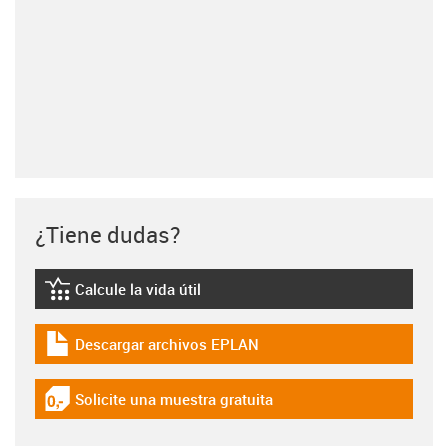
¿Tiene dudas?
Calcule la vida útil
igus-icon-lebensdauerrechner
Descargar archivos EPLAN
igus-icon-download-plan
Solicite una muestra gratuita
igus-icon-gratismuster