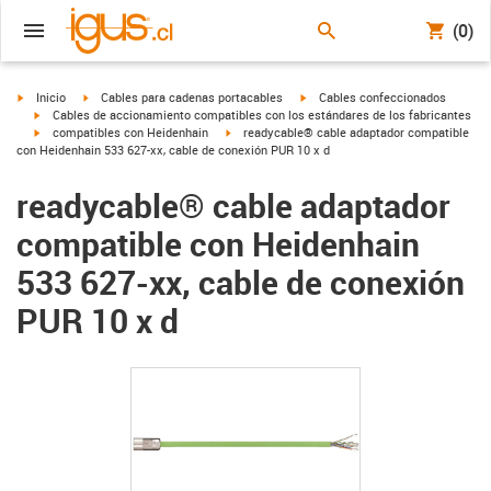
(0)
igus-icon-arrow-right
igus-icon-arrow-right
igus-icon-arrow-right
Inicio
Cables para cadenas portacables
Cables confeccionados
igus-icon-arrow-right
Cables de accionamiento compatibles con los estándares de los fabricantes
igus-icon-arrow-right
igus-icon-arrow-right
compatibles con Heidenhain
readycable® cable adaptador compatible
con Heidenhain 533 627-xx, cable de conexión PUR 10 x d
readycable® cable adaptador
compatible con Heidenhain
533 627-xx, cable de conexión
PUR 10 x d