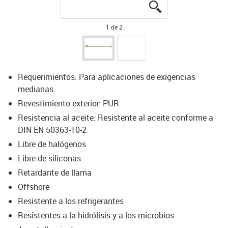
igus-icon-lupe
igus-icon-lupe
1 de 2
Requerimientos: Para aplicaciones de exigencias
medianas
Revestimiento exterior: PUR
Resistencia al aceite: Resistente al aceite conforme a
DIN EN 50363-10-2
Libre de halógenos
Libre de siliconas
Retardante de llama
Offshore
Resistente a los refrigerantes
Resistentes a la hidrólisis y a los microbios