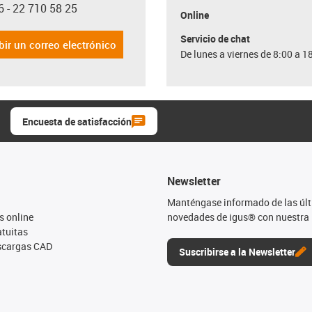
6 - 22 710 58 25
con-phone
Online
Servicio de chat
bir un correo electrónico
De lunes a viernes de 8:00 a 1
Encuesta de satisfacción
Newsletter
Manténgase informado de las úl
s online
novedades de igus® con nuestra 
tuitas
escargas CAD
Suscribirse a la Newsletter