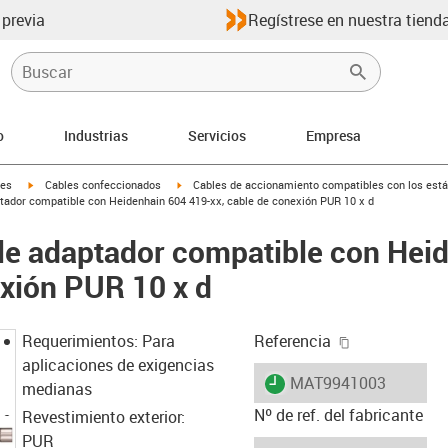
 previa
Regístrese en nuestra tienda
o
Industrias
Servicios
Empresa
igus-icon-arrow-right
igus-icon-arrow-right
les
Cables confeccionados
Cables de accionamiento compatibles con los está
ador compatible con Heidenhain 604 419-xx, cable de conexión PUR 10 x d
le adaptador compatible con Hei
exión PUR 10 x d
igus-icon-cop
Requerimientos: Para
Referencia
aplicaciones de exigencias
igus-icon-lieferzeit
MAT9941003
medianas
Nº de ref. del fabricante
Revestimiento exterior:
PUR