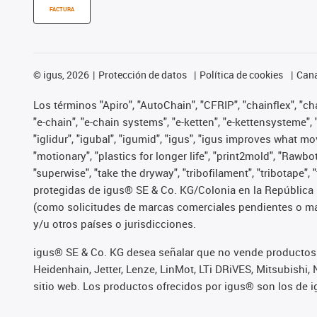
FACTURA
©
igus, 2026
Protección de datos
Política de cookies
Cana
Los términos "Apiro", "AutoChain", "CFRIP", "chainflex", "chai
"e-chain", "e-chain systems", "e-ketten", "e-kettensysteme", "e
"iglidur", "igubal", "igumid", "igus", "igus improves what mo
"motionary", "plastics for longer life", "print2mold", "Rawbo
"superwise", "take the dryway", "tribofilament", "tribotape",
protegidas de igus® SE & Co. KG/Colonia en la República 
(como solicitudes de marcas comerciales pendientes o mar
y/u otros países o jurisdicciones.
igus® SE & Co. KG desea señalar que no vende productos 
Heidenhain, Jetter, Lenze, LinMot, LTi DRiVES, Mitsubish
sitio web. Los productos ofrecidos por igus® son los de 