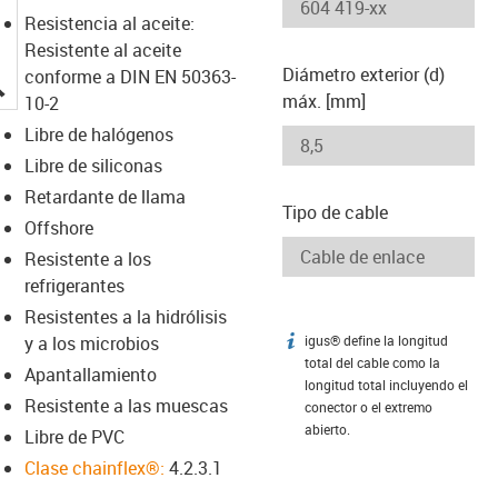
Resistencia al aceite:
Resistente al aceite
Diámetro exterior (d)
conforme a DIN EN 50363-
igus-icon-lupe
máx. [mm]
10-2
Libre de halógenos
Libre de siliconas
Retardante de llama
Tipo de cable
Offshore
Resistente a los
refrigerantes
Resistentes a la hidrólisis
y a los microbios
igus® define la longitud
igus-icon-info
total del cable como la
Apantallamiento
longitud total incluyendo el
Resistente a las muescas
conector o el extremo
abierto.
Libre de PVC
Clase chainflex®:
4.2.3.1