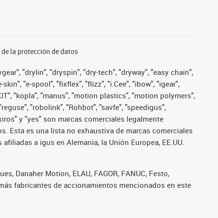
de la protección de datos
ear", "drylin", "dryspin", "dry-tech", "dryway", "easy chain",
", "e-spool", "fixflex", "flizz", "i.Cee", "ibow", "igear",
eKIT", "kopla", "manus", "motion plastics", "motion polymers",
"reguse", "robolink", "Rohbot", "savfe", "speedigus",
", "xiros" y "yes" son marcas comerciales legalmente
s. Esta es una lista no exhaustiva de marcas comerciales
afiliadas a igus en Alemania, la Unión Europea, EE.UU.
iques, Danaher Motion, ELAU, FAGOR, FANUC, Festo,
 demás fabricantes de accionamientos mencionados en este