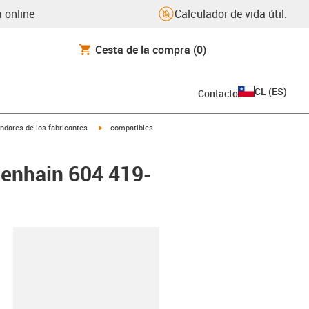
 online
Calculador de vida útil.
Cesta de la compra
(0)
CL
(
ES
)
Contacto
igus-icon-arrow-right
ndares de los fabricantes
compatibles
denhain 604 419-
y-clipboard