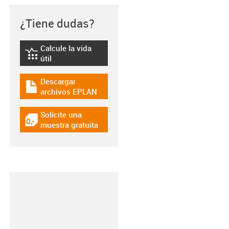
¿Tiene dudas?
Calcule la vida
igus-icon-lebensdauerrechner
útil
Descargar
igus-icon-download-plan
archivos EPLAN
Solicite una
igus-icon-gratismuster
muestra gratuita