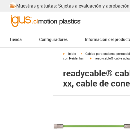
Muestras gratuitas: Sujetas a evaluación y aprobación
Tienda
Configuradores
Información del product
igus-icon-arrow-right
igus-icon-arrow-right
Inicio
Cables para cadenas portacab
igus-icon-arrow-right
con Heidenhain
readycable® cable adapt
readycable® cab
xx, cable de con