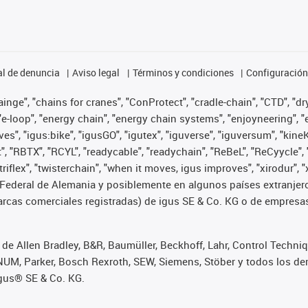
l de denuncia
Aviso legal
Términos y condiciones
Configuración 
nge", "chains for cranes", "ConProtect", "cradle-chain", "CTD", "dryg
-loop", "energy chain", "energy chain systems", "enjoyneering", "e-skin
ves", "igus:bike", "igusGO", "igutex", "iguverse", "iguversum", "kin
t", "RBTX", "RCYL", "readycable", "readychain", "ReBeL", "ReCyycle", 
 "triflex", "twisterchain", "when it moves, igus improves", "xirodur
Federal de Alemania y posiblemente en algunos países extranjero
cas comerciales registradas) de igus SE & Co. KG o de empresas 
de Allen Bradley, B&R, Baumüller, Beckhoff, Lahr, Control Techn
i, NUM, Parker, Bosch Rexroth, SEW, Siemens, Stöber y todos los
igus® SE & Co. KG.