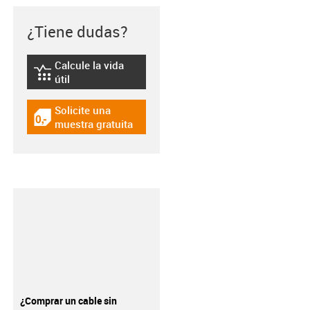
¿Tiene dudas?
Calcule la vida
igus-icon-lebensdauerrechner
útil
Solicite una
igus-icon-gratismuster
muestra gratuita
¿Comprar un cable sin