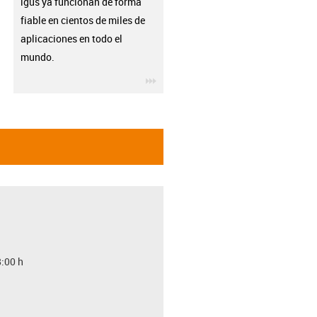
igus ya funcionan de forma
fiable en cientos de miles de
aplicaciones en todo el
mundo.
igus-icon-3arrow
8:00 h