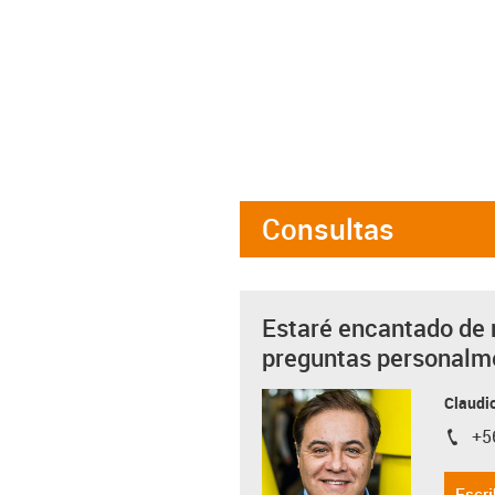
Consultas
Estaré encantado de 
preguntas personalm
Claudio
+5
igus-i
Escri