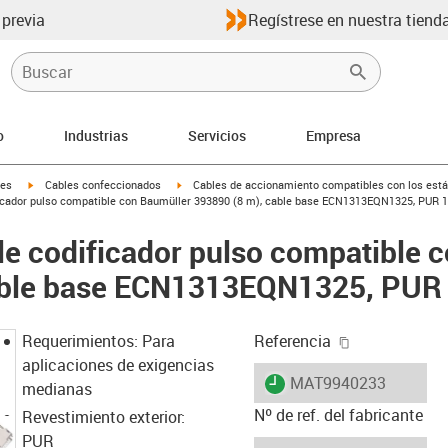
 previa
Regístrese en nuestra tienda
o
Industrias
Servicios
Empresa
igus-icon-arrow-right
igus-icon-arrow-right
les
Cables confeccionados
Cables de accionamiento compatibles con los está
icador pulso compatible con Baumüller 393890 (8 m), cable base ECN1313EQN1325, PUR 1
e codificador pulso compatible 
able base ECN1313EQN1325, PUR 
igus-icon-cop
Requerimientos: Para
Referencia
aplicaciones de exigencias
igus-icon-lieferzeit
MAT9940233
medianas
Nº de ref. del fabricante
Revestimiento exterior:
PUR