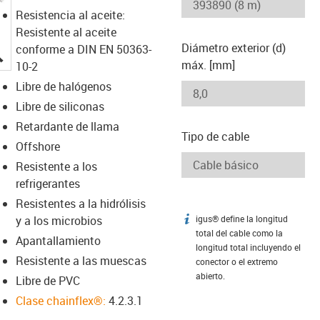
Resistencia al aceite:
Resistente al aceite
Diámetro exterior (d)
conforme a DIN EN 50363-
igus-icon-lupe
máx. [mm]
10-2
Libre de halógenos
Libre de siliconas
Retardante de llama
Tipo de cable
Offshore
Resistente a los
refrigerantes
Resistentes a la hidrólisis
y a los microbios
igus® define la longitud
igus-icon-info
total del cable como la
Apantallamiento
longitud total incluyendo el
Resistente a las muescas
conector o el extremo
abierto.
Libre de PVC
Clase chainflex®:
4.2.3.1