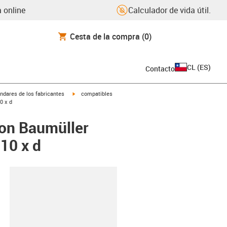
 online
Calculador de vida útil.
Cesta de la compra
(0)
CL
(
ES
)
Contacto
igus-icon-arrow-right
ndares de los fabricantes
compatibles
0 x d
con Baumüller
10 x d
y-clipboard