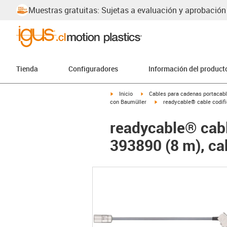
Muestras gratuitas: Sujetas a evaluación y aprobación
Tienda
Configuradores
Información del product
igus-icon-arrow-right
igus-icon-arrow-right
Inicio
Cables para cadenas portacab
igus-icon-arrow-right
con Baumüller
readycable® cable codif
readycable® cabl
393890 (8 m), c