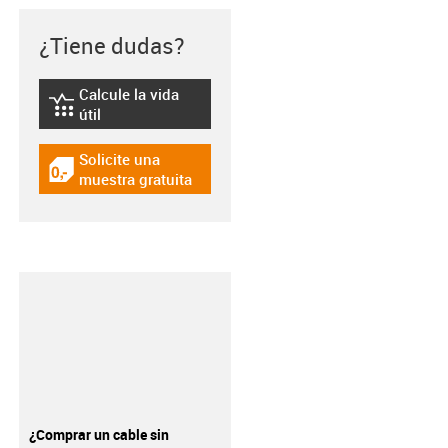
¿Tiene dudas?
Calcule la vida
igus-icon-lebensdauerrechner
útil
Solicite una
igus-icon-gratismuster
muestra gratuita
¿Comprar un cable sin