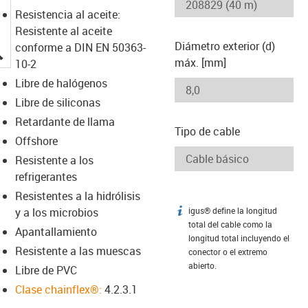
Resistencia al aceite:
Resistente al aceite
Diámetro exterior (d)
conforme a DIN EN 50363-
igus-icon-lupe
máx. [mm]
10-2
Libre de halógenos
Libre de siliconas
Retardante de llama
Tipo de cable
Offshore
Resistente a los
refrigerantes
Resistentes a la hidrólisis
y a los microbios
igus® define la longitud
igus-icon-info
total del cable como la
Apantallamiento
longitud total incluyendo el
Resistente a las muescas
conector o el extremo
abierto.
Libre de PVC
Clase chainflex®:
4.2.3.1