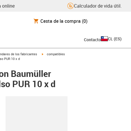
 online
Calculador de vida útil.
Cesta de la compra
(0)
CL
(
ES
)
Contacto
igus-icon-arrow-right
ndares de los fabricantes
compatibles
lso PUR 10 x d
con Baumüller
lso PUR 10 x d
y-clipboard