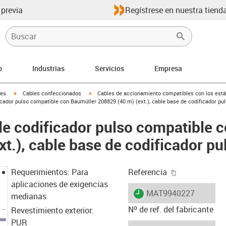
 previa
Regístrese en nuestra tienda
o
Industrias
Servicios
Empresa
igus-icon-arrow-right
igus-icon-arrow-right
les
Cables confeccionados
Cables de accionamiento compatibles con los está
cador pulso compatible con Baumüller 208829 (40 m) (ext.), cable base de codificador pu
e codificador pulso compatible 
t.), cable base de codificador pu
igus-icon-cop
Requerimientos: Para
Referencia
aplicaciones de exigencias
igus-icon-lieferzeit
MAT9940227
medianas
Nº de ref. del fabricante
Revestimiento exterior:
PUR