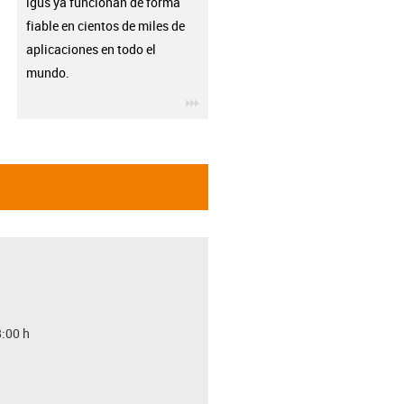
igus ya funcionan de forma
fiable en cientos de miles de
aplicaciones en todo el
mundo.
igus-icon-3arrow
8:00 h