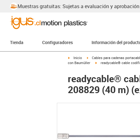
Muestras gratuitas: Sujetas a evaluación y aprobación
Tienda
Configuradores
Información del product
igus-icon-arrow-right
igus-icon-arrow-right
Inicio
Cables para cadenas portacab
igus-icon-arrow-right
con Baumüller
readycable® cable codifi
readycable® cabl
208829 (40 m) (ex