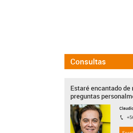
Consultas
Estaré encantado de 
preguntas personalm
Claudio
+5
igus-i
Escri