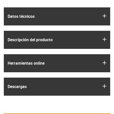
igus
Datos técnicos
igus
Descripción del producto
igus
Herramientas online
igus
Descargas