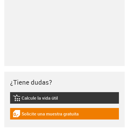
¿Tiene dudas?
Calcule la vida útil
igus-icon-lebensdauerrechner
Solicite una muestra gratuita
igus-icon-gratismuster