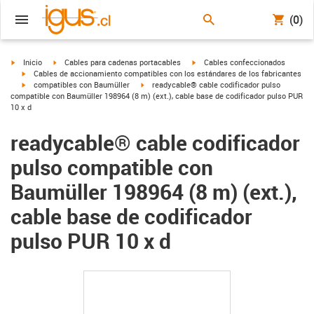
(0)
igus-icon-arrow-right
igus-icon-arrow-right
igus-icon-arrow-right
Inicio
Cables para cadenas portacables
Cables confeccionados
igus-icon-arrow-right
Cables de accionamiento compatibles con los estándares de los fabricantes
igus-icon-arrow-right
igus-icon-arrow-right
compatibles con Baumüller
readycable® cable codificador pulso
compatible con Baumüller 198964 (8 m) (ext.), cable base de codificador pulso PUR
10 x d
readycable® cable codificador
pulso compatible con
Baumüller 198964 (8 m) (ext.),
cable base de codificador
pulso PUR 10 x d