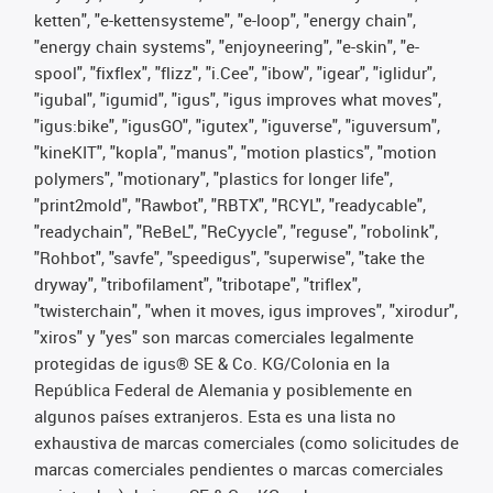
ketten", "e-kettensysteme", "e-loop", "energy chain",
"energy chain systems", "enjoyneering", "e-skin", "e-
spool", "fixflex", "flizz", "i.Cee", "ibow", "igear", "iglidur",
"igubal", "igumid", "igus", "igus improves what moves",
"igus:bike", "igusGO", "igutex", "iguverse", "iguversum",
"kineKIT", "kopla", "manus", "motion plastics", "motion
polymers", "motionary", "plastics for longer life",
"print2mold", "Rawbot", "RBTX", "RCYL", "readycable",
"readychain", "ReBeL", "ReCyycle", "reguse", "robolink",
"Rohbot", "savfe", "speedigus", "superwise", "take the
dryway", "tribofilament", "tribotape", "triflex",
"twisterchain", "when it moves, igus improves", "xirodur",
"xiros" y "yes" son marcas comerciales legalmente
protegidas de igus® SE & Co. KG/Colonia en la
República Federal de Alemania y posiblemente en
algunos países extranjeros. Esta es una lista no
exhaustiva de marcas comerciales (como solicitudes de
marcas comerciales pendientes o marcas comerciales