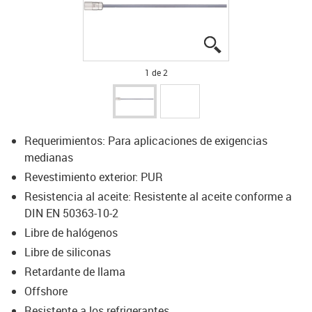
igus-icon-lupe
igus-icon-lupe
1 de 2
Requerimientos: Para aplicaciones de exigencias
medianas
Revestimiento exterior: PUR
Resistencia al aceite: Resistente al aceite conforme a
DIN EN 50363-10-2
Libre de halógenos
Libre de siliconas
Retardante de llama
Offshore
Resistente a los refrigerantes