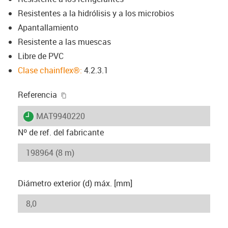
Resistentes a la hidrólisis y a los microbios
Apantallamiento
Resistente a las muescas
Libre de PVC
Clase chainflex®:
4.2.3.1
igus-icon-copy-clipboard
Referencia
igus-icon-lieferzeit
MAT9940220
Nº de ref. del fabricante
Diámetro exterior (d) máx. [mm]