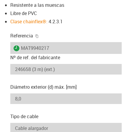
Resistente a las muescas
Libre de PVC
Clase chainflex®:
4.2.3.1
igus-icon-copy-clipboard
Referencia
igus-icon-lieferzeit
MAT9940217
Nº de ref. del fabricante
Diámetro exterior (d) máx. [mm]
Tipo de cable