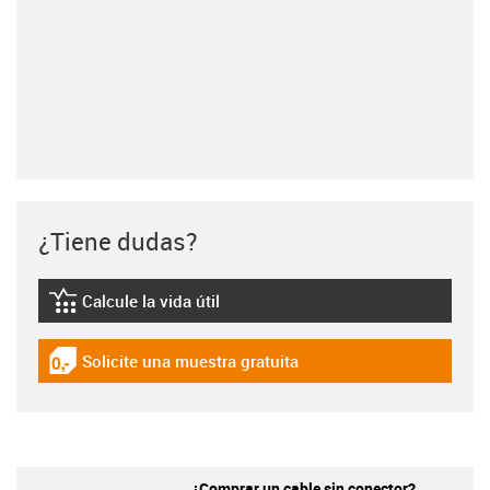
¿Tiene dudas?
Calcule la vida útil
igus-icon-lebensdauerrechner
Solicite una muestra gratuita
igus-icon-gratismuster
¿Comprar un cable sin conector?