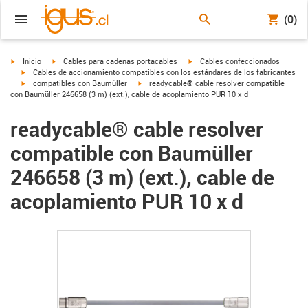
(0)
igus-icon-arrow-right
igus-icon-arrow-right
igus-icon-arrow-right
Inicio
Cables para cadenas portacables
Cables confeccionados
igus-icon-arrow-right
Cables de accionamiento compatibles con los estándares de los fabricantes
igus-icon-arrow-right
igus-icon-arrow-right
compatibles con Baumüller
readycable® cable resolver compatible
con Baumüller 246658 (3 m) (ext.), cable de acoplamiento PUR 10 x d
readycable® cable resolver
compatible con Baumüller
246658 (3 m) (ext.), cable de
acoplamiento PUR 10 x d