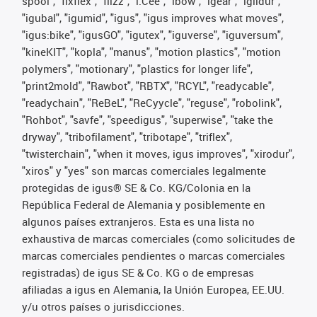
spool", "fixflex", "flizz", "i.Cee", "ibow", "igear", "iglidur",
"igubal", "igumid", "igus", "igus improves what moves",
"igus:bike", "igusGO", "igutex", "iguverse", "iguversum",
"kineKIT", "kopla", "manus", "motion plastics", "motion
polymers", "motionary", "plastics for longer life",
"print2mold", "Rawbot", "RBTX", "RCYL", "readycable",
"readychain", "ReBeL", "ReCyycle", "reguse", "robolink",
"Rohbot", "savfe", "speedigus", "superwise", "take the
dryway", "tribofilament", "tribotape", "triflex",
"twisterchain", "when it moves, igus improves", "xirodur",
"xiros" y "yes" son marcas comerciales legalmente
protegidas de igus® SE & Co. KG/Colonia en la
República Federal de Alemania y posiblemente en
algunos países extranjeros. Esta es una lista no
exhaustiva de marcas comerciales (como solicitudes de
marcas comerciales pendientes o marcas comerciales
registradas) de igus SE & Co. KG o de empresas
afiliadas a igus en Alemania, la Unión Europea, EE.UU.
y/u otros países o jurisdicciones.