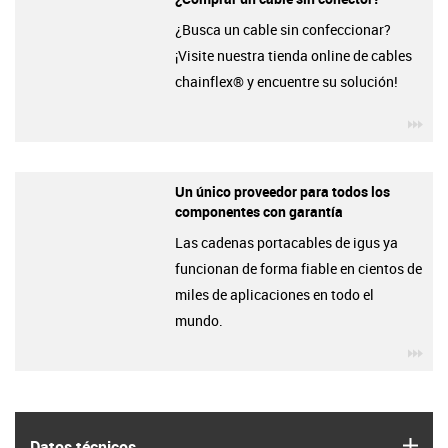
¿Busca un cable sin confeccionar?
¡Visite nuestra tienda online de cables
chainflex® y encuentre su solución!
igu
Un único proveedor para todos los
componentes con garantía
Las cadenas portacables de igus ya
funcionan de forma fiable en cientos de
miles de aplicaciones en todo el
mundo.
igu
igus
Datos técnicos