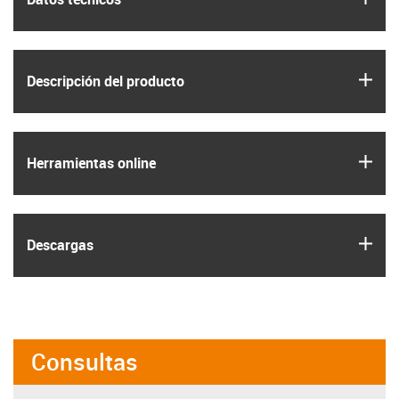
igus
Descripción del producto
igus
Herramientas online
igus
Descargas
Consultas