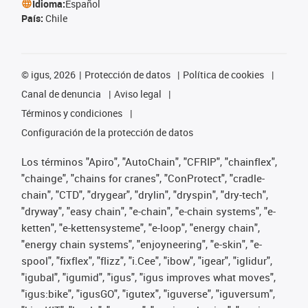
Idioma:
Español
País:
Chile
©
igus, 2026
Protección de datos
Política de cookies
Canal de denuncia
Aviso legal
Términos y condiciones
Configuración de la protección de datos
Los términos "Apiro", "AutoChain", "CFRIP", "chainflex",
"chainge", "chains for cranes", "ConProtect", "cradle-
chain", "CTD", "drygear", "drylin", "dryspin", "dry-tech",
"dryway", "easy chain", "e-chain", "e-chain systems", "e-
ketten", "e-kettensysteme", "e-loop", "energy chain",
"energy chain systems", "enjoyneering", "e-skin", "e-
spool", "fixflex", "flizz", "i.Cee", "ibow", "igear", "iglidur",
"igubal", "igumid", "igus", "igus improves what moves",
"igus:bike", "igusGO", "igutex", "iguverse", "iguversum",