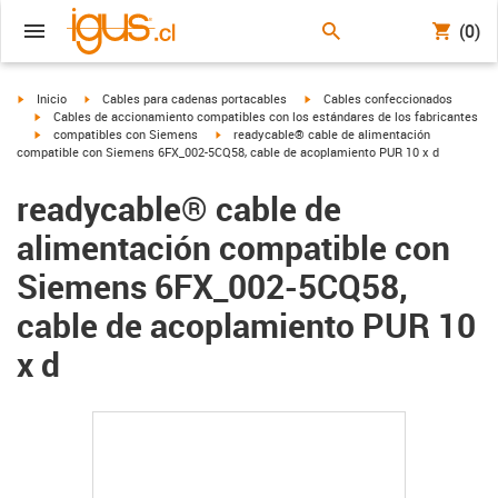
(0)
igus-icon-arrow-right
igus-icon-arrow-right
igus-icon-arrow-right
Inicio
Cables para cadenas portacables
Cables confeccionados
igus-icon-arrow-right
Cables de accionamiento compatibles con los estándares de los fabricantes
igus-icon-arrow-right
igus-icon-arrow-right
compatibles con Siemens
readycable® cable de alimentación
compatible con Siemens 6FX_002-5CQ58, cable de acoplamiento PUR 10 x d
readycable® cable de
alimentación compatible con
Siemens 6FX_002-5CQ58,
cable de acoplamiento PUR 10
x d