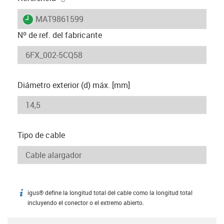
igus-icon-lieferzeit
MAT9861599
Nº de ref. del fabricante
Diámetro exterior (d) máx. [mm]
Tipo de cable
igus® define la longitud total del cable como la longitud total
igus-icon-info
incluyendo el conector o el extremo abierto.