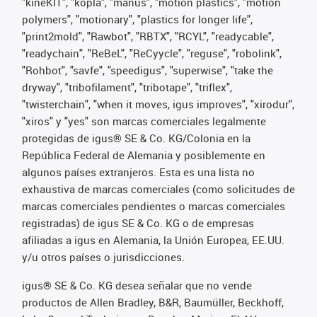
"kineKIT", "kopla", "manus", "motion plastics", "motion
polymers", "motionary", "plastics for longer life",
"print2mold", "Rawbot", "RBTX", "RCYL", "readycable",
"readychain", "ReBeL", "ReCyycle", "reguse", "robolink",
"Rohbot", "savfe", "speedigus", "superwise", "take the
dryway", "tribofilament", "tribotape", "triflex",
"twisterchain", "when it moves, igus improves", "xirodur",
"xiros" y "yes" son marcas comerciales legalmente
protegidas de igus® SE & Co. KG/Colonia en la
República Federal de Alemania y posiblemente en
algunos países extranjeros. Esta es una lista no
exhaustiva de marcas comerciales (como solicitudes de
marcas comerciales pendientes o marcas comerciales
registradas) de igus SE & Co. KG o de empresas
afiliadas a igus en Alemania, la Unión Europea, EE.UU.
y/u otros países o jurisdicciones.
igus® SE & Co. KG desea señalar que no vende
productos de Allen Bradley, B&R, Baumüller, Beckhoff,