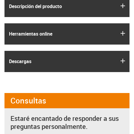
igus
Descripción del producto
igus
Herramientas online
igus
Descargas
Consultas
Estaré encantado de responder a sus
preguntas personalmente.