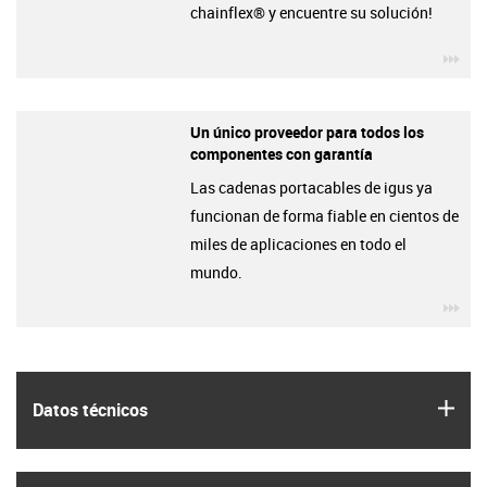
chainflex® y encuentre su solución!
igu
Un único proveedor para todos los
componentes con garantía
Las cadenas portacables de igus ya
funcionan de forma fiable en cientos de
miles de aplicaciones en todo el
mundo.
igu
igus
Datos técnicos