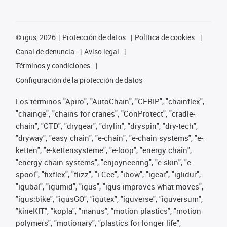
©
igus, 2026
Protección de datos
Política de cookies
Canal de denuncia
Aviso legal
Términos y condiciones
Configuración de la protección de datos
Los términos "Apiro", "AutoChain", "CFRIP", "chainflex",
"chainge", "chains for cranes", "ConProtect", "cradle-
chain", "CTD", "drygear", "drylin", "dryspin", "dry-tech",
"dryway", "easy chain", "e-chain", "e-chain systems", "e-
ketten", "e-kettensysteme", "e-loop", "energy chain",
"energy chain systems", "enjoyneering", "e-skin", "e-
spool", "fixflex", "flizz", "i.Cee", "ibow", "igear", "iglidur",
"igubal", "igumid", "igus", "igus improves what moves",
"igus:bike", "igusGO", "igutex", "iguverse", "iguversum",
"kineKIT", "kopla", "manus", "motion plastics", "motion
polymers", "motionary", "plastics for longer life",