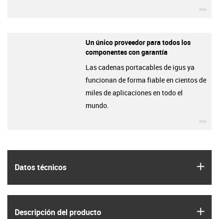
igu
Un único proveedor para todos los
componentes con garantía
Las cadenas portacables de igus ya
funcionan de forma fiable en cientos de
miles de aplicaciones en todo el
mundo.
igu
igus
Datos técnicos
igus
Descripción del producto