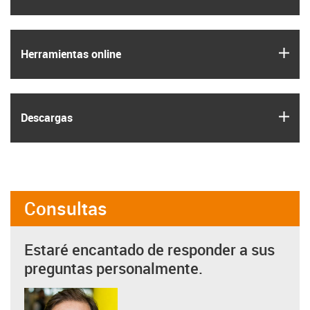
igus
Herramientas online
igus
Descargas
Consultas
Estaré encantado de responder a sus
preguntas personalmente.