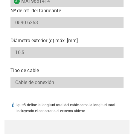
igus-icon-lieferzeit
MAT9861414
Nº de ref. del fabricante
Diámetro exterior (d) máx. [mm]
Tipo de cable
igus® define la longitud total del cable como la longitud total
igus-icon-info
incluyendo el conector o el extremo abierto.