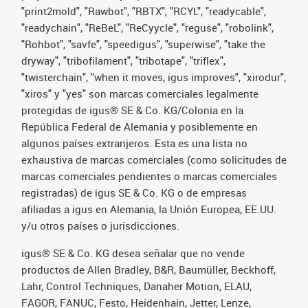
"print2mold", "Rawbot", "RBTX", "RCYL", "readycable",
"readychain", "ReBeL", "ReCyycle", "reguse", "robolink",
"Rohbot", "savfe", "speedigus", "superwise", "take the
dryway", "tribofilament", "tribotape", "triflex",
"twisterchain", "when it moves, igus improves", "xirodur",
"xiros" y "yes" son marcas comerciales legalmente
protegidas de igus® SE & Co. KG/Colonia en la
República Federal de Alemania y posiblemente en
algunos países extranjeros. Esta es una lista no
exhaustiva de marcas comerciales (como solicitudes de
marcas comerciales pendientes o marcas comerciales
registradas) de igus SE & Co. KG o de empresas
afiliadas a igus en Alemania, la Unión Europea, EE.UU.
y/u otros países o jurisdicciones.
igus® SE & Co. KG desea señalar que no vende
productos de Allen Bradley, B&R, Baumüller, Beckhoff,
Lahr, Control Techniques, Danaher Motion, ELAU,
FAGOR, FANUC, Festo, Heidenhain, Jetter, Lenze,