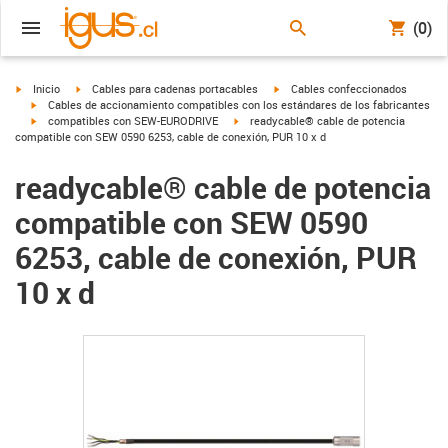
(0)
igus-icon-arrow-right
igus-icon-arrow-right
igus-icon-arrow-right
Inicio
Cables para cadenas portacables
Cables confeccionados
igus-icon-arrow-right
Cables de accionamiento compatibles con los estándares de los fabricantes
igus-icon-arrow-right
igus-icon-arrow-right
compatibles con SEW-EURODRIVE
readycable® cable de potencia
compatible con SEW 0590 6253, cable de conexión, PUR 10 x d
readycable® cable de potencia
compatible con SEW 0590
6253, cable de conexión, PUR
10 x d