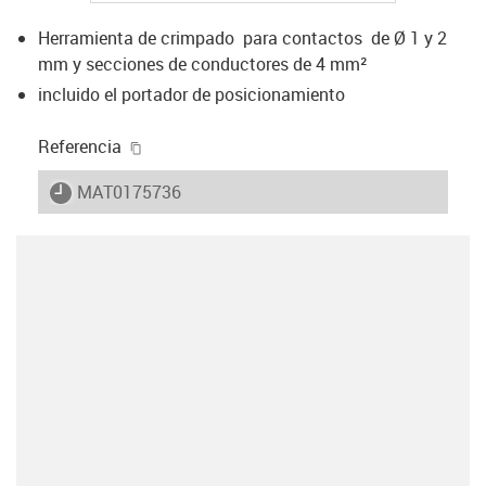
Herramienta de crimpado para contactos de Ø 1 y 2
mm y secciones de conductores de 4 mm²
incluido el portador de posicionamiento
igus-icon-copy-clipboard
Referencia
igus-icon-lieferzeit
MAT0175736