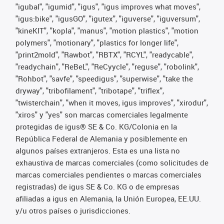
"igubal", "igumid", "igus", "igus improves what moves",
"igus:bike", "igusGO", "igutex", "iguverse", "iguversum",
"kineKIT", "kopla", "manus", "motion plastics", "motion
polymers", "motionary", "plastics for longer life",
"print2mold", "Rawbot", "RBTX", "RCYL", "readycable",
"readychain", "ReBeL", "ReCyycle", "reguse", "robolink",
"Rohbot", "savfe", "speedigus", "superwise", "take the
dryway", "tribofilament", "tribotape", "triflex",
"twisterchain", "when it moves, igus improves", "xirodur",
"xiros" y "yes" son marcas comerciales legalmente
protegidas de igus® SE & Co. KG/Colonia en la
República Federal de Alemania y posiblemente en
algunos países extranjeros. Esta es una lista no
exhaustiva de marcas comerciales (como solicitudes de
marcas comerciales pendientes o marcas comerciales
registradas) de igus SE & Co. KG o de empresas
afiliadas a igus en Alemania, la Unión Europea, EE.UU.
y/u otros países o jurisdicciones.