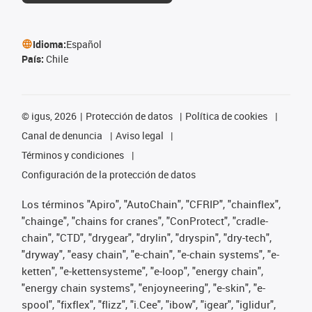
Idioma:
Español
País:
Chile
©
igus, 2026
Protección de datos
Política de cookies
Canal de denuncia
Aviso legal
Términos y condiciones
Configuración de la protección de datos
Los términos "Apiro", "AutoChain", "CFRIP", "chainflex",
"chainge", "chains for cranes", "ConProtect", "cradle-
chain", "CTD", "drygear", "drylin", "dryspin", "dry-tech",
"dryway", "easy chain", "e-chain", "e-chain systems", "e-
ketten", "e-kettensysteme", "e-loop", "energy chain",
"energy chain systems", "enjoyneering", "e-skin", "e-
spool", "fixflex", "flizz", "i.Cee", "ibow", "igear", "iglidur",