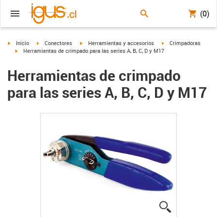
(0)
igus-icon-arrow-right
igus-icon-arrow-right
igus-icon-arrow-right
igus-icon-arrow-right
Inicio
Conectores
Herramientas y accesorios
Crimpadoras
igus-icon-arrow-right
Herramientas de crimpado para las series A, B, C, D y M17
Herramientas de crimpado
para las series A, B, C, D y M17
igus-icon-lup