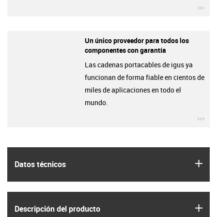
igu
Un único proveedor para todos los
componentes con garantía
Las cadenas portacables de igus ya
funcionan de forma fiable en cientos de
miles de aplicaciones en todo el
mundo.
igu
igus
Datos técnicos
igus
Descripción del producto