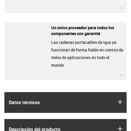
igu
Un único proveedor para todos los
componentes con garantía
Las cadenas portacables de igus ya
funcionan de forma fiable en cientos de
miles de aplicaciones en todo el
mundo.
igu
igus
Datos técnicos
igus
Descripción del producto