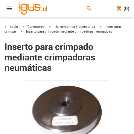
(0)
igus-icon-arrow-right
igus-icon-arrow-right
igus-icon-arrow-right
igus-icon-arrow-right
Inicio
Conectores
Herramientas y accesorios
Insert para
igus-icon-arrow-right
crimpar
Inserto para crimpado mediante crimpadoras neumáticas
Inserto para crimpado
mediante crimpadoras
neumáticas