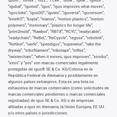
"igubal", "igumid", "igus", "igus improves what moves",
"igus:bike", "igusGO", "igutex", "iguverse", "iguversum",
"kineKIT", "kopla", "manus", "motion plastics", "motion
polymers", "motionary", "plastics for longer life",
"print2mold", "Rawbot", "RBTX", "RCYL", "readycable",
"readychain", "ReBeL", "ReCyycle", "reguse", "robolink",
"Rohbot", "savfe", "speedigus", "superwise", "take the
dryway", "tribofilament", "tribotape", "triflex",
"twisterchain", "when it moves, igus improves", "xirodur",
"xiros" y "yes" son marcas comerciales legalmente
protegidas de igus® SE & Co. KG/Colonia en la
República Federal de Alemania y posiblemente en
algunos países extranjeros. Esta es una lista no
exhaustiva de marcas comerciales (como solicitudes de
marcas comerciales pendientes o marcas comerciales
registradas) de igus SE & Co. KG o de empresas
afiliadas a igus en Alemania, la Unión Europea, EE.UU.
y/u otros países o jurisdicciones.