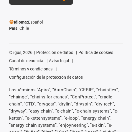
Idioma:
Español
País:
Chile
©
igus, 2026
Protección de datos
Política de cookies
Canal de denuncia
Aviso legal
Términos y condiciones
Configuración de la protección de datos
Los términos "Apiro", "AutoChain", "CFRIP", "chainflex",
"chainge", "chains for cranes", "ConProtect", "cradle-
chain", "CTD", "drygear", "drylin", "dryspin", "dry-tech",
"dryway", "easy chain", "e-chain", "e-chain systems", "e-
ketten", "e-kettensysteme", "e-loop", "energy chain",
"energy chain systems", "enjoyneering", "e-skin", "e-
spool", "fixflex", "flizz", "i.Cee", "ibow", "igear", "iglidur",