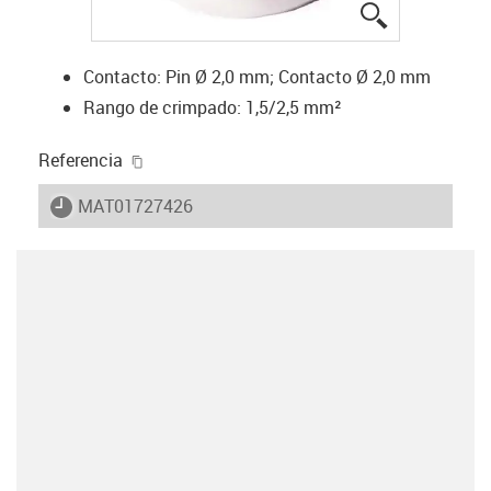
igus-icon-lup
Contacto: Pin Ø 2,0 mm; Contacto Ø 2,0 mm
Rango de crimpado: 1,5/2,5 mm²
igus-icon-copy-clipboard
Referencia
igus-icon-lieferzeit
MAT01727426