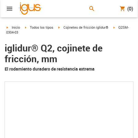
(0)
igus-icon-arrow-right
igus-icon-arrow-right
igus-icon-arrow-right
igus-icon-arrow
Inicio
Todos los tipos
Cojinetes de fricción iglidur®
Q2SM-
0304-03
iglidur® Q2, cojinete de
fricción, mm
El rodamiento duradero de resistencia extrema