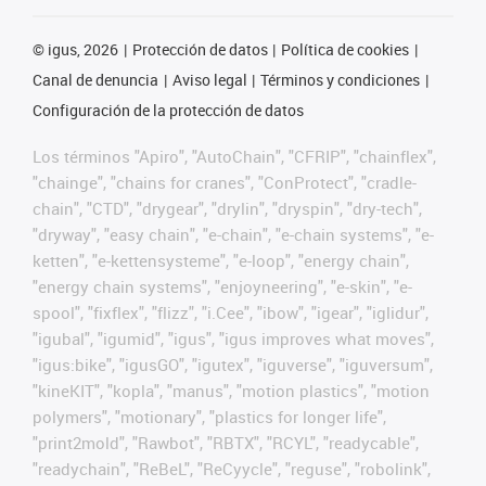
©
igus, 2026
Protección de datos
Política de cookies
Canal de denuncia
Aviso legal
Términos y condiciones
Configuración de la protección de datos
Los términos "Apiro", "AutoChain", "CFRIP", "chainflex",
"chainge", "chains for cranes", "ConProtect", "cradle-
chain", "CTD", "drygear", "drylin", "dryspin", "dry-tech",
"dryway", "easy chain", "e-chain", "e-chain systems", "e-
ketten", "e-kettensysteme", "e-loop", "energy chain",
"energy chain systems", "enjoyneering", "e-skin", "e-
spool", "fixflex", "flizz", "i.Cee", "ibow", "igear", "iglidur",
"igubal", "igumid", "igus", "igus improves what moves",
"igus:bike", "igusGO", "igutex", "iguverse", "iguversum",
"kineKIT", "kopla", "manus", "motion plastics", "motion
polymers", "motionary", "plastics for longer life",
"print2mold", "Rawbot", "RBTX", "RCYL", "readycable",
"readychain", "ReBeL", "ReCyycle", "reguse", "robolink",