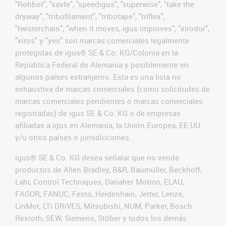
"Rohbot", "savfe", "speedigus", "superwise", "take the
dryway", "tribofilament", "tribotape", "triflex",
"twisterchain", "when it moves, igus improves", "xirodur",
"xiros" y "yes" son marcas comerciales legalmente
protegidas de igus® SE & Co. KG/Colonia en la
República Federal de Alemania y posiblemente en
algunos países extranjeros. Esta es una lista no
exhaustiva de marcas comerciales (como solicitudes de
marcas comerciales pendientes o marcas comerciales
registradas) de igus SE & Co. KG o de empresas
afiliadas a igus en Alemania, la Unión Europea, EE.UU.
y/u otros países o jurisdicciones.
igus® SE & Co. KG desea señalar que no vende
productos de Allen Bradley, B&R, Baumüller, Beckhoff,
Lahr, Control Techniques, Danaher Motion, ELAU,
FAGOR, FANUC, Festo, Heidenhain, Jetter, Lenze,
LinMot, LTi DRiVES, Mitsubishi, NUM, Parker, Bosch
Rexroth, SEW, Siemens, Stöber y todos los demás