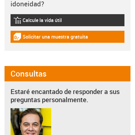
idoneidad?
Calcule la vida útil
igus-icon-lebensdauerrechner
Solicitar una muestra gratuita
igus-icon-gratismuster
Consultas
Estaré encantado de responder a sus
preguntas personalmente.