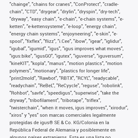
"chainge", "chains for cranes", "ConProtect", "cradle-
chain", "CTD", "drygear", "drylin", "dryspin", "dry-tech",
"dryway", "easy chain", "e-chain", "e-chain systems", "e-
ketten", "e-kettensysteme", "e-loop", "energy chain",
"energy chain systems", "enjoyneering", "e-skin", "e-
spool", "fixflex", "flizz", "i.Cee", "ibow", "igear", "iglidur",
"igubal", "igumid", "igus", "igus improves what moves",
"igus:bike", "igusGO", "igutex", "iguverse", "iguversum",
"kineKIT", "kopla", "manus", "motion plastics", "motion
polymers", "motionary", "plastics for longer life",
"print2mold", "Rawbot", "RBTX", "RCYL", "readycable",
"readychain", "ReBeL", "ReCyycle", "reguse", "robolink",
"Rohbot", "savfe", "speedigus", "superwise", "take the
dryway", "tribofilament", "tribotape", "triflex",
"twisterchain", "when it moves, igus improves", "xirodur",
"xiros" y "yes" son marcas comerciales legalmente
protegidas de igus® SE & Co. KG/Colonia en la
República Federal de Alemania y posiblemente en
algunos países extranjeros. Esta es una lista no