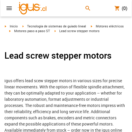
(0)
igus-icon-arrow-right
igus-icon-arrow-right
igus-icon-arrow-right
Inicio
Tecnología de sistemas de guiado lineal
Motores eléctricos
igus-icon-arrow-right
igus-icon-arrow-right
Motores paso a paso ST
Lead screw stepper motors
Lead screw stepper motors
igus offers lead scew stepper motors in various sizes for precise
linear movements. With the option of flexible spindle attachment,
they can be optimally adapted to your application – whether for
laboratory automation, format adjustments or industrial
processes. The robust and maintenance-free motors impress with
their reliability, efficiency and long service life. Additional
components such as brakes, encoders and metric connectors
expand the possible applications of these powerful motors.
Available immediately from stock – order now in the igus online