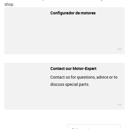
shop.
Configurador de motores
igu
Contact our Motor-Expert
Contact us for questions, advice or to
discuss special parts.
igu