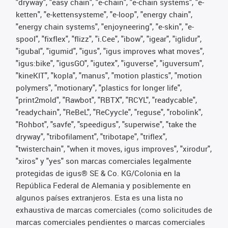
"dryway", "easy chain", "e-chain", "e-chain systems", "e-
ketten", "e-kettensysteme", "e-loop", "energy chain",
"energy chain systems", "enjoyneering", "e-skin", "e-
spool", "fixflex", "flizz", "i.Cee", "ibow", "igear", "iglidur",
"igubal", "igumid", "igus", "igus improves what moves",
"igus:bike", "igusGO", "igutex", "iguverse", "iguversum",
"kineKIT", "kopla", "manus", "motion plastics", "motion
polymers", "motionary", "plastics for longer life",
"print2mold", "Rawbot", "RBTX", "RCYL", "readycable",
"readychain", "ReBeL", "ReCyycle", "reguse", "robolink",
"Rohbot", "savfe", "speedigus", "superwise", "take the
dryway", "tribofilament", "tribotape", "triflex",
"twisterchain", "when it moves, igus improves", "xirodur",
"xiros" y "yes" son marcas comerciales legalmente
protegidas de igus® SE & Co. KG/Colonia en la
República Federal de Alemania y posiblemente en
algunos países extranjeros. Esta es una lista no
exhaustiva de marcas comerciales (como solicitudes de
marcas comerciales pendientes o marcas comerciales