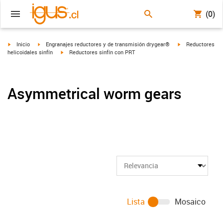
(0)
igus-icon-arrow-right
igus-icon-arrow-right
igus-icon-arrow-r
Inicio
Engranajes reductores y de transmisión drygear®
Reductores
igus-icon-arrow-right
helicoidales sinfín
Reductores sinfín con PRT
Asymmetrical worm gears
Lista
Mosaico