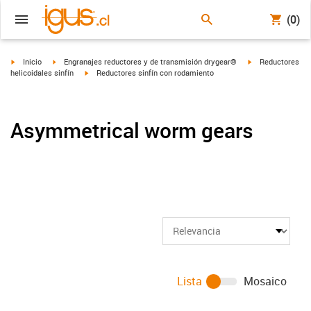
(0)
igus-icon-arrow-right
igus-icon-arrow-right
igus-icon-arrow-r
Inicio
Engranajes reductores y de transmisión drygear®
Reductores
igus-icon-arrow-right
helicoidales sinfín
Reductores sinfín con rodamiento
Asymmetrical worm gears
Lista
Mosaico