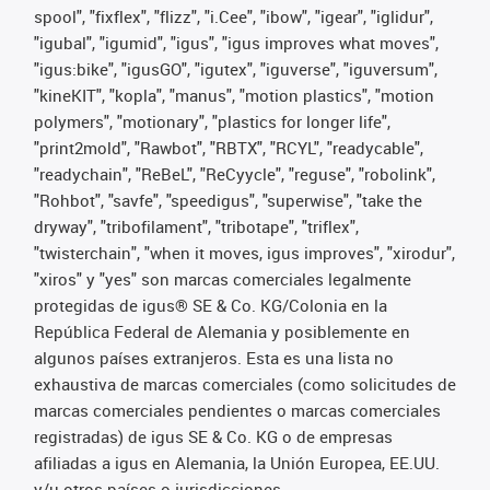
spool", "fixflex", "flizz", "i.Cee", "ibow", "igear", "iglidur",
"igubal", "igumid", "igus", "igus improves what moves",
"igus:bike", "igusGO", "igutex", "iguverse", "iguversum",
"kineKIT", "kopla", "manus", "motion plastics", "motion
polymers", "motionary", "plastics for longer life",
"print2mold", "Rawbot", "RBTX", "RCYL", "readycable",
"readychain", "ReBeL", "ReCyycle", "reguse", "robolink",
"Rohbot", "savfe", "speedigus", "superwise", "take the
dryway", "tribofilament", "tribotape", "triflex",
"twisterchain", "when it moves, igus improves", "xirodur",
"xiros" y "yes" son marcas comerciales legalmente
protegidas de igus® SE & Co. KG/Colonia en la
República Federal de Alemania y posiblemente en
algunos países extranjeros. Esta es una lista no
exhaustiva de marcas comerciales (como solicitudes de
marcas comerciales pendientes o marcas comerciales
registradas) de igus SE & Co. KG o de empresas
afiliadas a igus en Alemania, la Unión Europea, EE.UU.
y/u otros países o jurisdicciones.