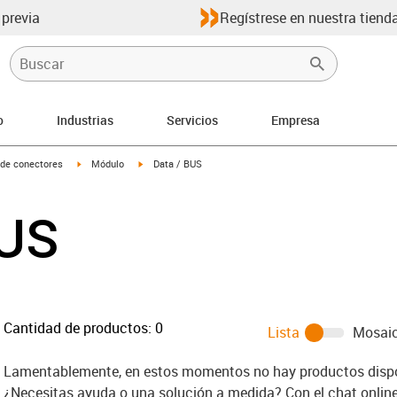
 previa
Regístrese en nuestra tienda
o
Industrias
Servicios
Empresa
-right
igus-icon-arrow-right
igus-icon-arrow-right
 de conectores
Módulo
Data / BUS
BUS
Cantidad de productos:
0
Lista
Mosai
Lamentablemente, en estos momentos no hay productos dispon
¿Necesitas ayuda o una solución a medida? Con el chat onlin