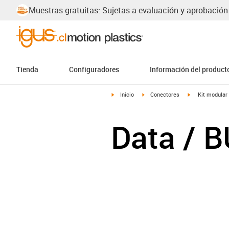
Muestras gratuitas: Sujetas a evaluación y aprobación
Tienda
Configuradores
Información del product
igus-icon-arrow-right
igus-icon-arrow-right
igus-icon-arrow
Inicio
Conectores
Kit modular
Data / 