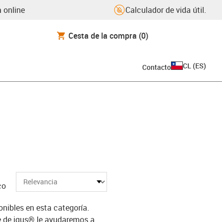
 online
Calculador de vida útil.
Cesta de la compra
(0)
CL
(
ES
)
Contacto
co
ibles en esta categoría.
e de igus® le ayudaremos a